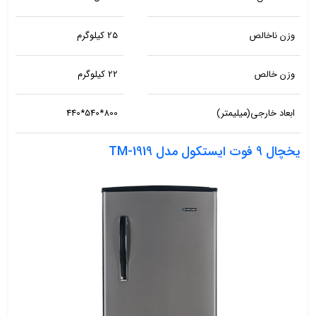
وزن ناخالص
25 کیلوگرم
وزن خالص
22 کیلوگرم
ابعاد خارجی(میلیمتر)
800*540*440
یخچال 9 فوت ایستکول مدل TM-1919