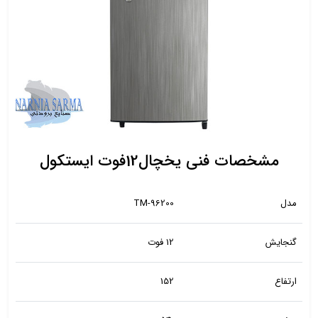
مشخصات فنی یخچال12فوت ایستکول
مدل
TM-96200
گنجایش
12 فوت
ارتفاع
152