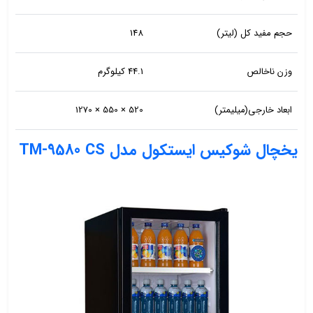
حجم مفید کل (لیتر)
148
وزن ناخالص
44.1 کیلوگرم
ابعاد خارجی(میلیمتر)
520 × 550 × 1270
یخچال شوکیس ایستکول مدل TM-9580 CS