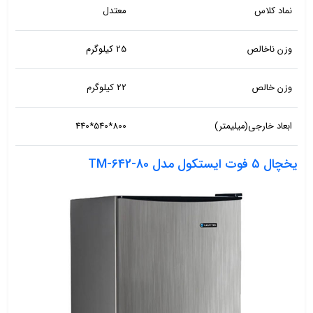
نماد کلاس
معتدل
وزن ناخالص
25 کیلوگرم
وزن خالص
22 کیلوگرم
ابعاد خارجی(میلیمتر)
800*540*440
یخچال 5 فوت ایستکول مدل TM-642-80