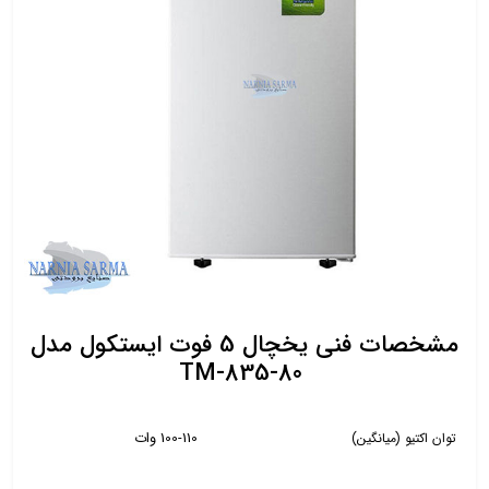
مشخصات فنی یخچال 5 فوت ایستکول مدل
TM-835-80
100-110 وات
توان اکتیو (میانگین)