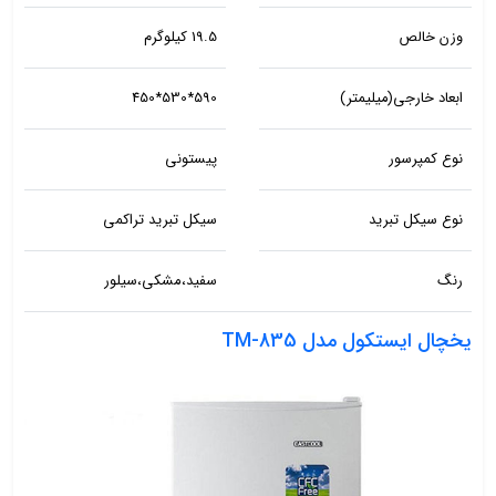
وزن خالص
19.5 کیلوگرم
ابعاد خارجی(میلیمتر)
590*530*450
نوع کمپرسور
پیستونی
نوع سیکل تبرید
سیکل تبرید تراکمی
رنگ
سفید،مشکی،سیلور
یخچال ایستکول مدل TM-835