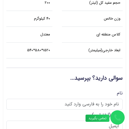
حجم مفید کل (لیتر)
200
وزن خالص
40 کیلوگرم
کلاس منطقه ای
معتدل
ابعاد خارجی(میلیمتر)
1520*580*540
سوالی دارید؟ بپرسید...
نام
ایمیل
(اختیاری)
تماس بگیرید