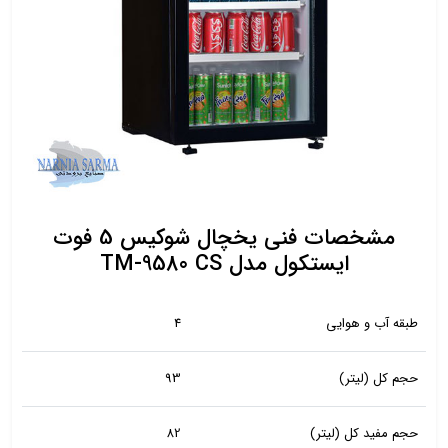
مشخصات فنی یخچال شوکیس 5 فوت
ایستکول مدل TM-9580 CS
طبقه آب و هوایی
4
حجم کل (لیتر)
93
حجم مفید کل (لیتر)
82