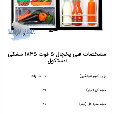
مشخصات فنی یخچال 5 فوت 1835 مشکی
ایستکول
توان اکتیو (میانگین)
100-110 وات
حجم کل (لیتر)
89
حجم مفید کل (لیتر)
80