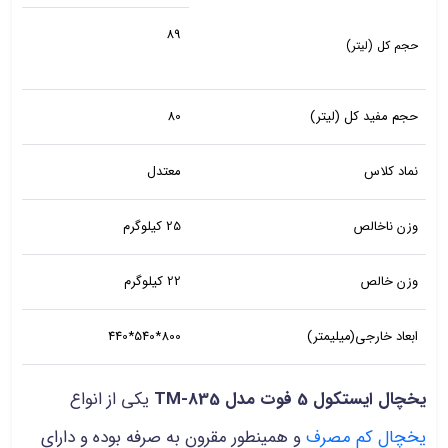
89
حجم کل (لیتر)
حجم مفید کل (لیتر)
80
نماد کلاس
معتدل
وزن ناخالص
25 کیلوگرم
وزن خالص
22 کیلوگرم
ابعاد خارجی(میلیمتر)
800*540*440
یخچال ایستکول 5 فوت مدل TM-835
یکی از انواع
یخچال کم مصرف
و همینطور مقرون به صرفه بوده و دارای