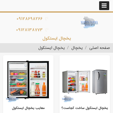
09128698266
09128138773
یخچال ایستکول
صفحه اصلی
یخچال
یخچال ایستکول
یخچال ایستکول ساخت کجاست؟
معایب یخچال ایستکول