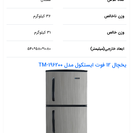
وزن ناخالص
36 کیلوگرم
وزن خالص
31 کیلوگرم
ابعاد خارجی(میلیمتر)
1080*580*540
یخچال 12 فوت ایستکول مدل TM-196200