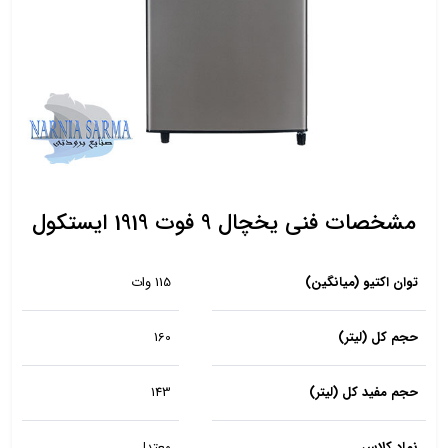
مشخصات فنی یخچال 9 فوت 1919 ایستکول
توان اکتیو (میانگین)
115 وات
حجم کل (لیتر)
160
حجم مفید کل (لیتر)
143
نماد کلاس
معتدل