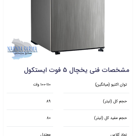
مشخصات فنی یخچال 5 فوت ایستکول
توان اکتیو (میانگین)
100-110 وات
حجم کل (لیتر)
89
حجم مفید کل (لیتر)
80
نماد کلاس
معتدل