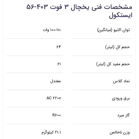
مشخصات فنی یخچال 3 فوت 403-56
ایستکول
توان اکتیو (میانگین)
100-110 وات
حجم کل (لیتر)
64
حجم مفید کل (لیتر)
61
نماد کلاس
معتدل
برق ورودی
AC 220v
گاز مبرد
R600
وزن ناخالص
21.1 کیلوگرم