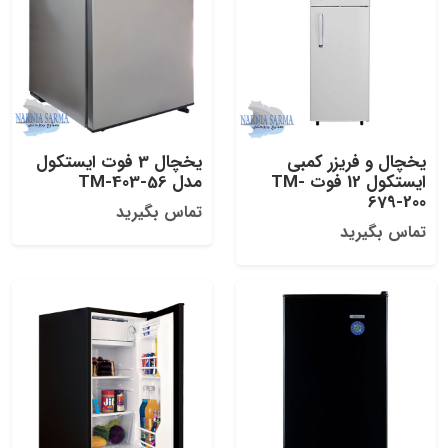
یخچال و فریزر کمبی
یخچال 3 فوت ایستکول
ایستکول 12 فوت TM-
مدل TM-403-56
679-200
تماس بگیرید
تماس بگیرید