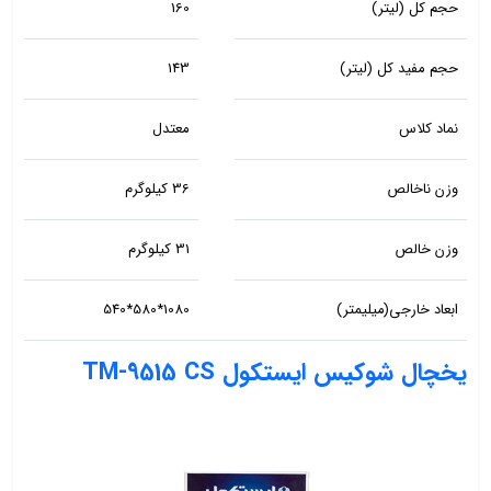
حجم کل (لیتر)
160
حجم مفید کل (لیتر)
143
نماد کلاس
معتدل
وزن ناخالص
36 کیلوگرم
وزن خالص
31 کیلوگرم
ابعاد خارجی(میلیمتر)
1080*580*540
یخچال شوکیس ایستکول TM-9515 CS