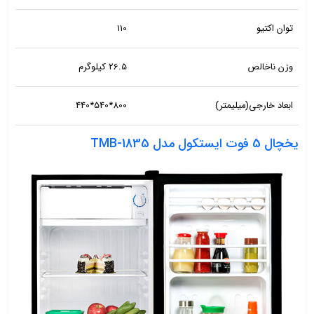
توان اکتیو
110
وزن ناخالص
26.5 کیلوگرم
ابعاد خارجی(میلیمتر)
800*540*440
یخچال 5 فوت ایستکول مدل TMB-1835