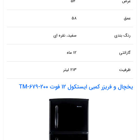
عرض
54
عمق
58
رنگ بندی
سفید، نقره ای
گارانتی
12 ماه
ظرفیت
213 لیتر
یخچال و فریزر کمبی ایستکول 12 فوت TM-679-200