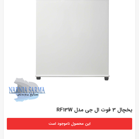
یخچال 3 فوت ال جی مدل RF13W
این محصول ناموجود است