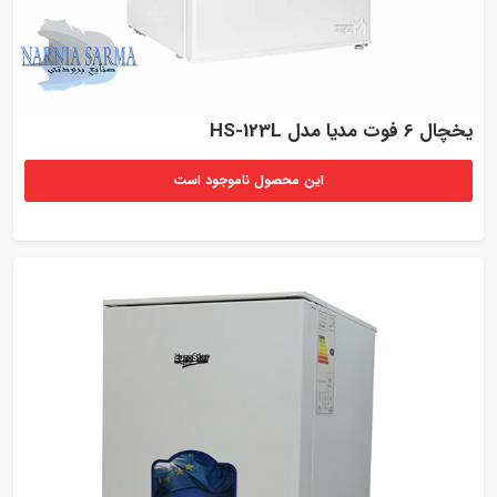
یخچال 6 فوت مدیا مدل HS-123L
این محصول ناموجود است