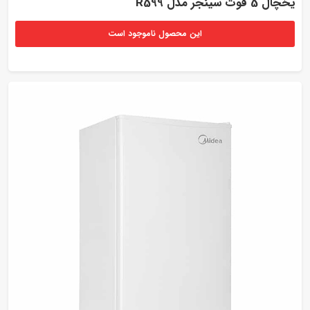
یخچال 5 فوت سینجر مدل R599
این محصول ناموجود است