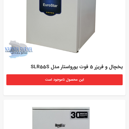
یخچال و فریزر 5 فوت یورواستار مدل SLR55S
این محصول ناموجود است