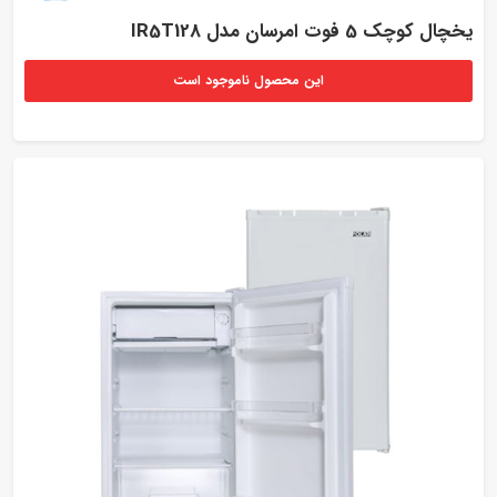
یخچال کوچک 5 فوت امرسان مدل IR5T128
این محصول ناموجود است