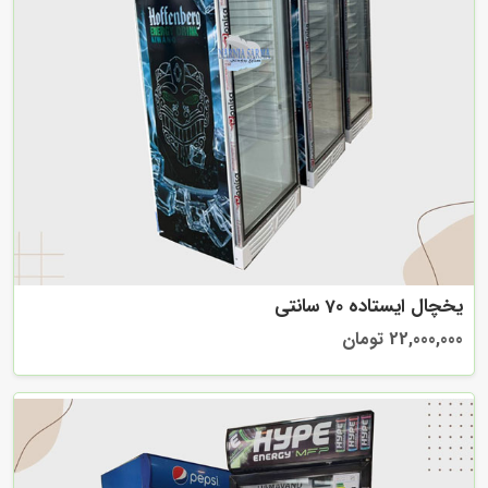
یخچال ایستاده 70 سانتی
22,000,000 تومان