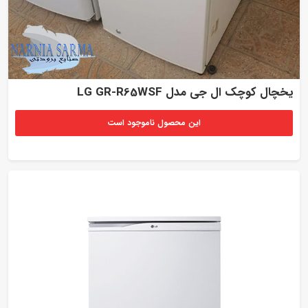
یخچال کوچک ال جی مدل LG GR-R65WSF
این محصول ناموجود است