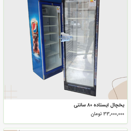
یخچال ایستاده 80 سانتی
33,000,000 تومان