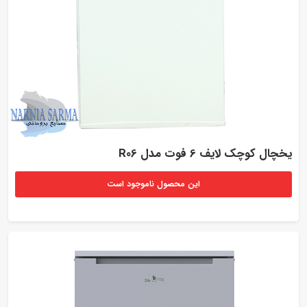
یخچال کوچک لایف 6 فوت مدل R06
این محصول ناموجود است