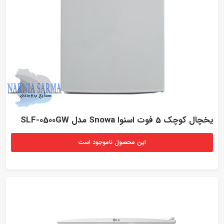
یخچال کوچک 5 فوت اسنوا Snowa مدل SLF-0500GW
این محصول ناموجود است