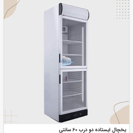
یخچال ایستاده دو درب 60 سانتی