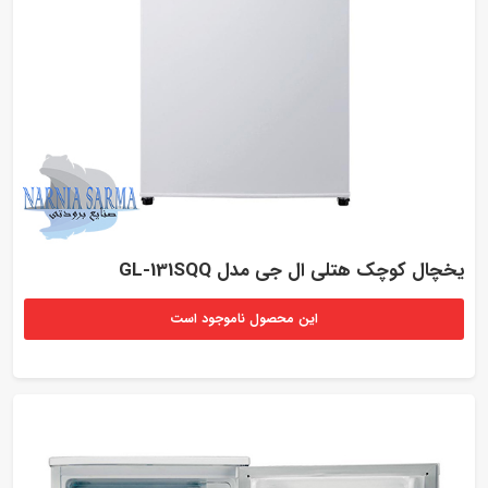
یخچال کوچک هتلی ال جی مدل GL-131SQQ
این محصول ناموجود است