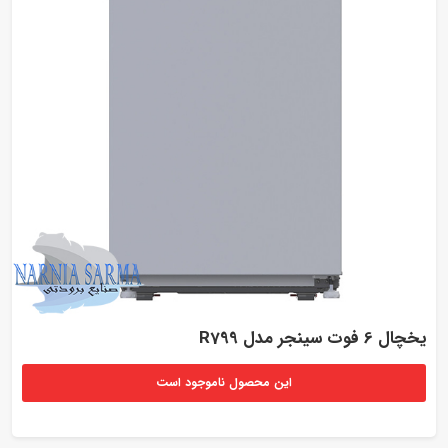
یخچال 6 فوت سینجر مدل R799
این محصول ناموجود است