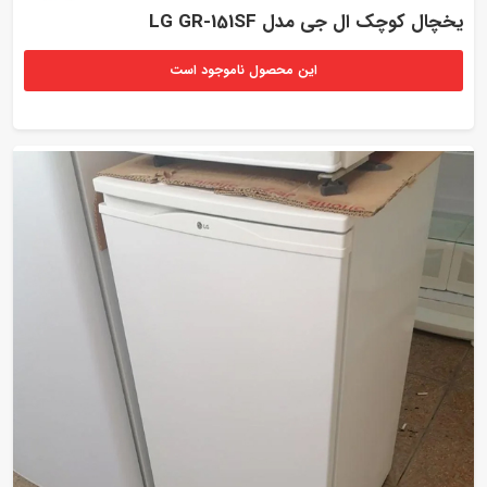
یخچال کوچک ال جی مدل LG GR-151SF
این محصول ناموجود است