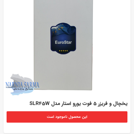
یخچال و فریزر 5 فوت یورو استار مدل SLR45W
این محصول ناموجود است