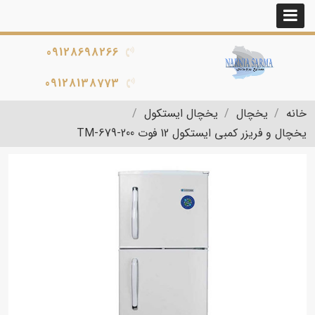
09128698266
09128138773
خانه
یخچال
یخچال ایستکول
یخچال و فریزر کمبی ایستکول 12 فوت TM-679-200