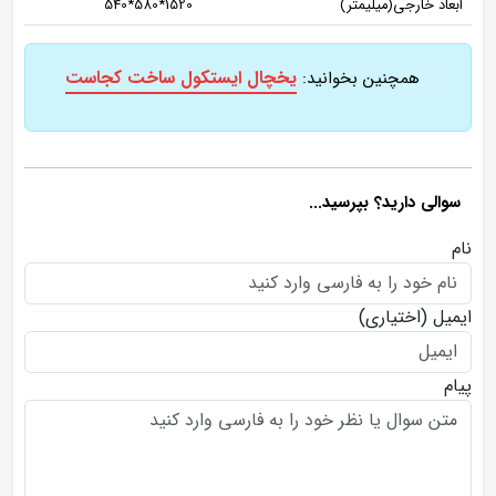
ابعاد خارجی(میلیمتر)
1520*580*540
یخچال ایستکول ساخت کجاست
همچنین بخوانید:
سوالی دارید؟ بپرسید...
نام
ایمیل
(اختیاری)
پیام