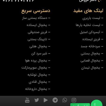
02634202726
لینک های مفید
دسترسی سریع
لیست باربری
دستگاه بستنی ساز
لیست تخلیه بارها
یخچال ایستاده
آبسردکن استیل
فریزر صندوقی
فریزر ایستاده
تاپینگ بستنی
سردخانه جسد
یخچال هتلی
یخچال بستنی
شیر سرد کن
یخچال قصابی
یخچال پرده هوا
یخچال نیسان
یخچال سوپرمارکت
یخچال نوشابه
یخچال قنادی
یخچال داروخانه