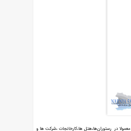
مولا در رستوران‌ها،هتل ها،کارخانجات ،شرکت ها و