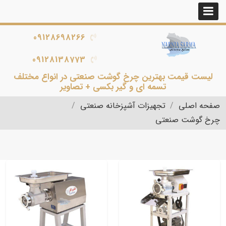
09128698266
09128138773
لیست قیمت بهترین چرخ گوشت صنعتی در انواع مختلف
تسمه ای و گیر بکسی + تصاویر
صفحه اصلی
تجهیزات آشپزخانه صنعتی
چرخ گوشت صنعتی