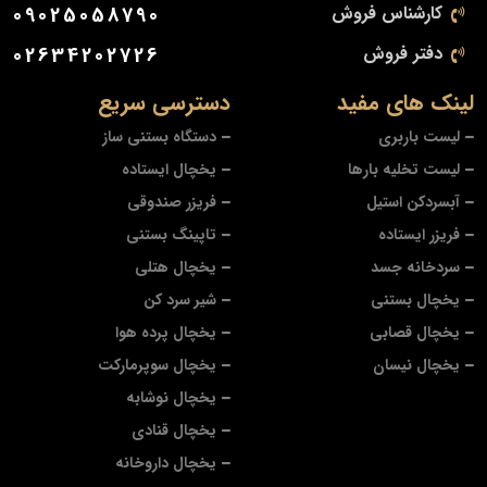
کارشناس فروش
09025058790
دفتر فروش
02634202726
لینک های مفید
دسترسی سریع
لیست باربری
دستگاه بستنی ساز
لیست تخلیه بارها
یخچال ایستاده
آبسردکن استیل
فریزر صندوقی
فریزر ایستاده
تاپینگ بستنی
سردخانه جسد
یخچال هتلی
یخچال بستنی
شیر سرد کن
یخچال قصابی
یخچال پرده هوا
یخچال نیسان
یخچال سوپرمارکت
یخچال نوشابه
یخچال قنادی
یخچال داروخانه