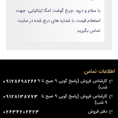
با سلام و درود. چرخ گوشت امگا ایتالیایی. جهت
استعلام قیمت با شماره های درج شده در سایت
تماس بگیرید.
اطلاعات تماس
کارشناس فروش (پاسخ گویی 9 صبح تا 9
09128698266
شب)
کارشناس فروش (پاسخ گویی 9 صبح تا
09128138773
9 شب)
دفتر فروش
02634202423