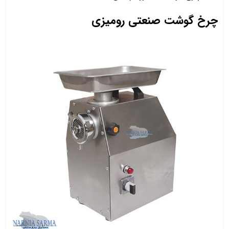
چرخ گوشت صنعتی رومیزی