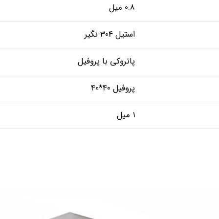
0.8 میل
استیل 304 نگیر
پاتروکی با پروفیل
پروفیل 40*40
1 میل