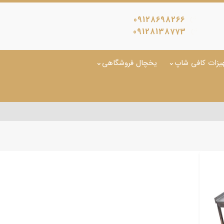
09128698266
09128138773
یزات کافی شاپ
یخچال فروشگاهی