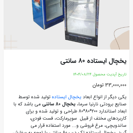
یخچال ایستاده 80 سانتی
تاریخ آپدیت محصول
1404/08/24
33,000,000 تومان
یکی دیگر از انواع ابعاد
یخچال ایستاده
تولید شده توسط
صنایع برودتی نارنیا سرما،
یخچال 80 سانتی
می باشد که با
ابعاد استاندارد
200*80*80 طراحی و تولید شده و برای
کاربردهای مختف از قبیل سوپرمارکت، فست فودی،
ساندویچی، مرغ فروشی و... مورد استفاده قرار می
گیرد. یخچال ایستاده تک درب 80 سانتی با توجه به سفارش