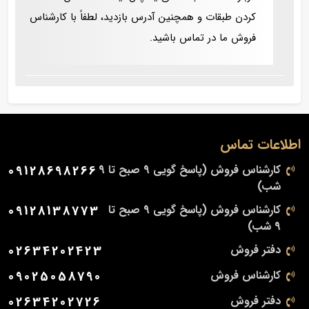
کردن طبقات و همچنین آدرس بازدید، لطفاً با کارشناس
فروش ما در تماس باشید.
اطلاعات تماس
کارشناس فروش (پاسخ گویی 9 صبح تا 9
09128698266
شب)
کارشناس فروش (پاسخ گویی 9 صبح تا
09128138773
9 شب)
دفتر فروش
02634202423
کارشناس فروش
09025058790
دفتر فروش
02634202726