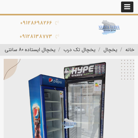
09128698266
09128138773
خانه
یخچال
یخچال تک درب
یخچال ایستاده 80 سانتی