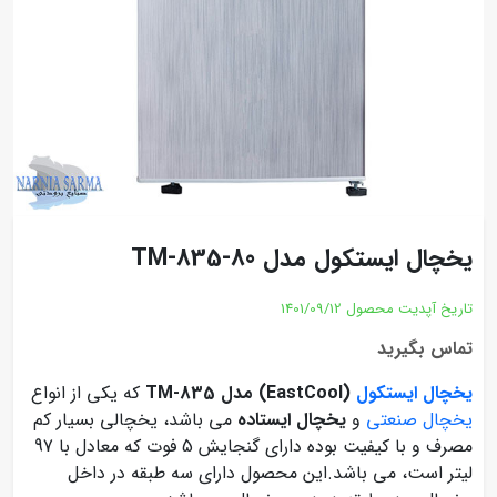
یخچال ایستکول مدل TM-835-80
تاریخ آپدیت محصول
1401/09/12
تماس بگیرید
یخچال ایستکول
(EastCool) مدل TM-835
که یکی از انواع
یخچال صنعتی
و
یخچال ایستاده
می باشد، یخچالی بسیار کم
مصرف و با کیفیت بوده دارای گنجایش 5 فوت که معادل با 97
لیتر است، می باشد.این محصول دارای سه طبقه در داخل