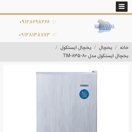
09128698266
09128138773
خانه
یخچال
یخچال ایستکول
یخچال ایستکول مدل TM-835-80