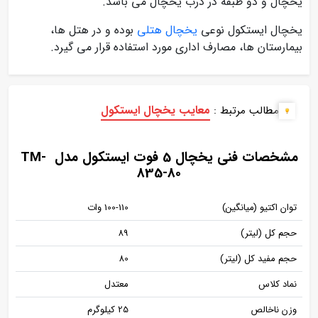
یخچال و دو طبقه در درب یخچال می باشد.
یخچال ایستکول نوعی
یخچال هتلی
بوده و در هتل ها،
بیمارستان ها، مصارف اداری مورد استفاده قرار می گیرد.
معایب یخچال ایستکول
مطالب مرتبط :
مشخصات فنی یخچال 5 فوت ایستکول مدل TM-
835-80
توان اکتیو (میانگین)
100-110 وات
حجم کل (لیتر)
89
حجم مفید کل (لیتر)
80
نماد کلاس
معتدل
وزن ناخالص
25 کیلوگرم