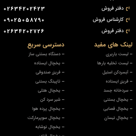
دفتر فروش
02634202423
کارشناس فروش
09025058790
دفتر فروش
02634202726
لینک های مفید
دسترسی سریع
لیست باربری
دستگاه بستنی ساز
لیست تخلیه بارها
یخچال ایستاده
آبسردکن استیل
فریزر صندوقی
فریزر ایستاده
تاپینگ بستنی
سردخانه جسد
یخچال هتلی
یخچال بستنی
شیر سرد کن
یخچال قصابی
یخچال پرده هوا
یخچال نیسان
یخچال سوپرمارکت
یخچال نوشابه