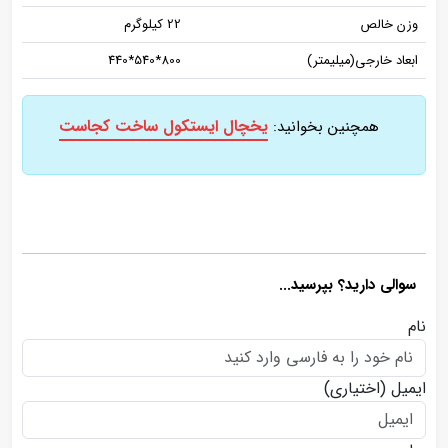
وزن خالص
22 کیلوگرم
ابعاد خارجی(میلیمتر)
800*540*440
یخچال ایستکول ساخت کجاست
همچنین بخوانید:
سوالی دارید؟ بپرسید...
نام
ایمیل
(اختیاری)