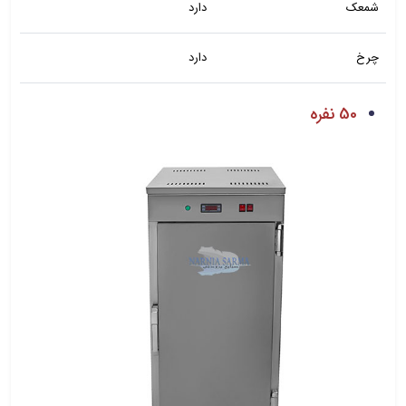
شمعک
دارد
چرخ
دارد
50 نفره