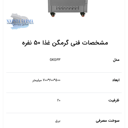
مشخصات فنی گرمگن غذا 50 نفره
مدل
GKG33
ابعاد
500*600*700 میلیمتر
ظرفیت
20
سوخت مصرفی
برق