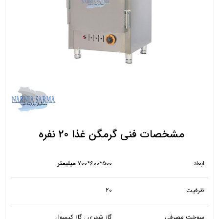
مشخصات فنی گرمگن غذا 20 نفره
ابعاد
500*600*700
میلیمتر
ظرفیت
20
سوخت مصرفی
گاز شهری , گاز کپسول