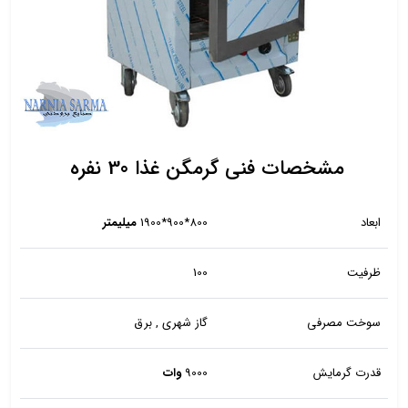
مشخصات فنی گرمگن غذا 30 نفره
ابعاد
800*900*1900
میلیمتر
ظرفیت
100
سوخت مصرفی
گاز شهری , برق
قدرت گرمایش
9000
وات