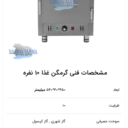
مشخصات فنی گرمگن غذا 10 نفره
ابعاد
450*40*540
میلیمتر
ظرفیت
10
سوخت مصرفی
گاز شهری , گاز کپسول