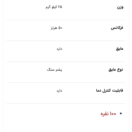
وزن
25 کیلو گرم
فرکانس
50 هرتز
عایق
دارد
نوع عایق
پشم سنگ
قابلیت کنترل دما
دارد
100 نفره