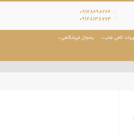
09128698266
09128138773
یزات کافی شاپ
یخچال فروشگاهی