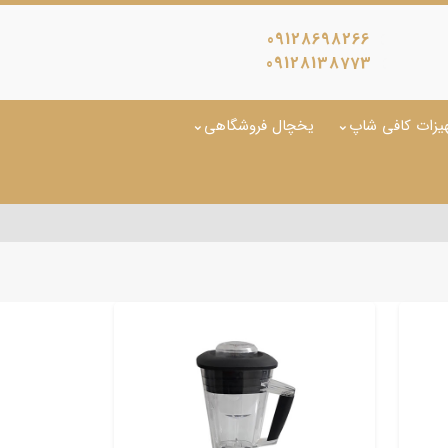
09128698266
09128138773
یزات کافی شاپ
یخچال فروشگاهی