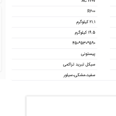
AC 220v
R600
21.1 کیلوگرم
19.5 کیلوگرم
590*530*450
پیستونی
سیکل تبرید تراکمی
سفید،مشکی،سیلور