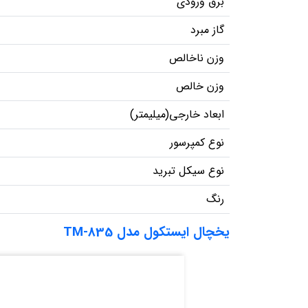
برق ورودی
گاز مبرد
وزن ناخالص
وزن خالص
ابعاد خارجی(میلیمتر)
نوع کمپرسور
نوع سیکل تبرید
رنگ
یخچال ایستکول مدل TM-835