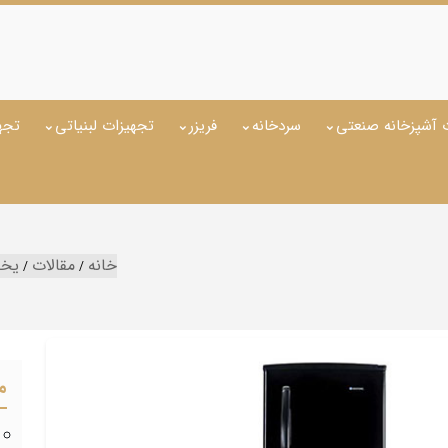
 آشپزخانه صنعتی
سردخانه
فریزر
تجهیزات لبنیاتی
تجه
خانه
مقالات
یخچ
م