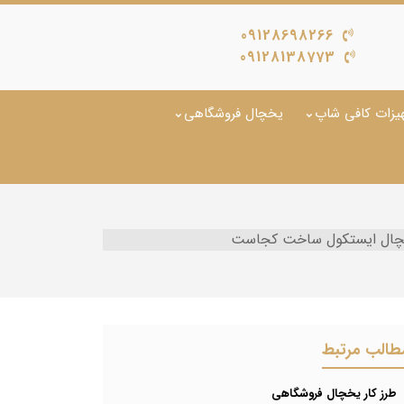
09128698266
09128138773
یزات کافی شاپ
یخچال فروشگاهی
ال ایستکول ساخت کجاست
طالب مرتبط
طرز کار یخچال فروشگاهی