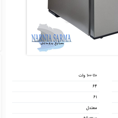
100-110 وات
64
61
معتدل