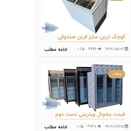
کوچک ترین سایز فریزر صندوقی
1402/05/07
4974
0
ادامه مطلب
مقالات
قیمت یخچال ویترینی دست دوم
1402/07/25
3138
0
ادامه مطلب