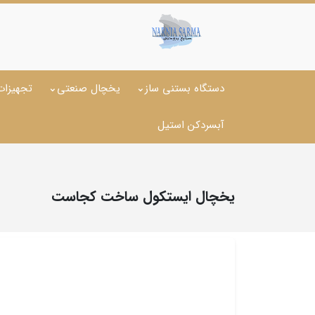
دستگاه بستنی ساز
یخچال صنعتی
تجهیزات
آبسردکن استیل
یخچال ایستکول ساخت کجاست