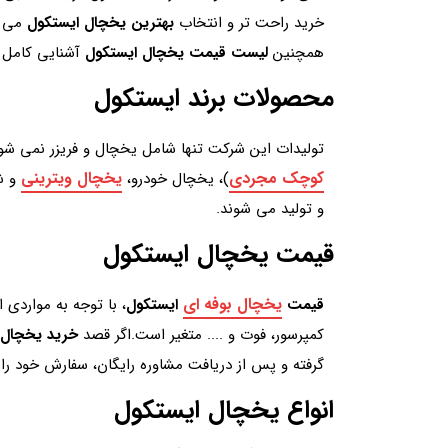
خرید راحت تر و انتخاب
بهترین یخچال ایستکول
می ب
همچنین
لیست قیمت یخچال ایستکول
آشنایی کامل 
محصولات برند ایستکول
تولیدات این شرکت تنها شامل یخچال و فریزر نمی شو
کوچک مجردی
یخچال ویترینی
)، یخچال خودرو،
و ش
و تولید می شوند.
قیمت یخچال ایستکول
یخچال بوفه ای
قیمت
ایستکول
، با توجه به مواردی ا
کمپرسور، فوت و .... متغیر است.اگر قصد
خرید یخچال 
گرفته و پس از دریافت مشاوره رایگان، سفارش خود را 
انواع یخچال ایستکول