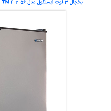
یخچال 3 فوت ایستکول مدل TM-403-56