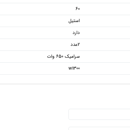
60
استیل
دارد
2عدد
سرامیک 650 وات
w1300