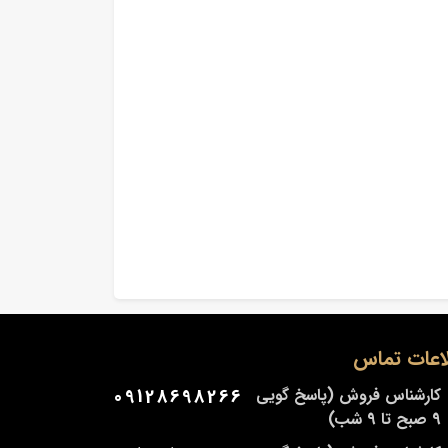
اعات تماس
کارشناس فروش (پاسخ گویی
09128698266
9 صبح تا 9 شب)