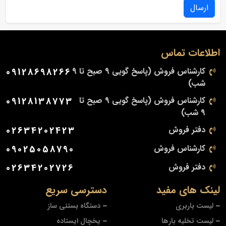
ارسال
اطلاعات تماس
کارشناس فروش (پاسخ گویی 9 صبح تا 9
09128698266
شب)
کارشناس فروش (پاسخ گویی 9 صبح تا
09128138773
9 شب)
دفتر فروش
02634202423
کارشناس فروش
09025058790
دفتر فروش
02634202726
لینک های مفید
دسترسی سریع
لیست باربری
دستگاه بستنی ساز
لیست تخلیه بارها
یخچال ایستاده