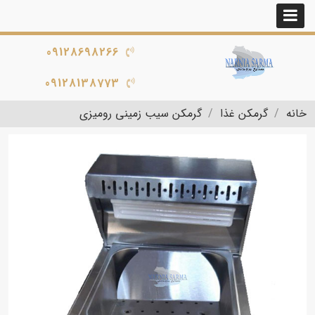
09128698266
09128138773
خانه
گرمکن غذا
گرمکن سیب زمینی رومیزی