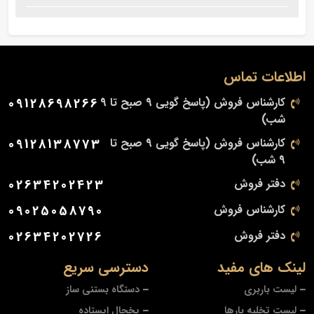
اطلاعات تماس
کارشناس فروش (پاسخ گویی 9 صبح تا 9
09128698266
شب)
کارشناس فروش (پاسخ گویی 9 صبح تا
09128138773
9 شب)
دفتر فروش
02634202423
کارشناس فروش
09025058790
دفتر فروش
02634202726
لینک های مفید
دسترسی سریع
لیست باربری
دستگاه بستنی ساز
لیست تخلیه بارها
یخچال ایستاده