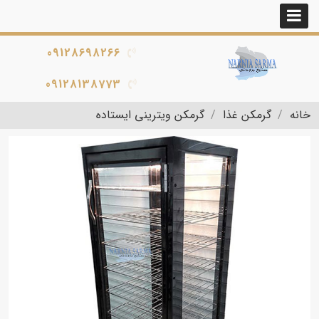
09128698266
09128138773
خانه
گرمکن غذا
گرمکن ویترینی ایستاده