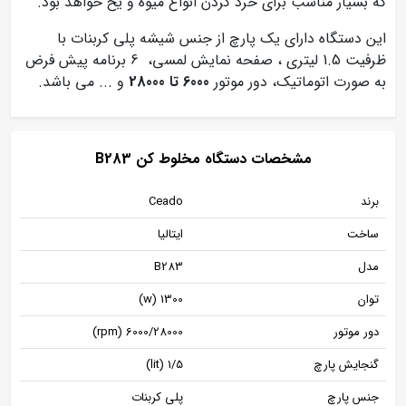
که بسیار مناسب برای خرد کردن انواع میوه و یخ خواهد بود.
این دستگاه دارای یک پارچ از جنس شیشه پلی کربنات با
ظرفیت 1.5 لیتری ، صفحه نمایش لمسی، 6 برنامه پیش فرض
به صورت اتوماتیک، دور موتور
6000 تا 28000
و ... می باشد.
مشخصات دستگاه مخلوط کن B283
برند
Ceado
ساخت
ایتالیا
مدل
B283
توان
1300 (w)
دور موتور
6000/28000 (rpm)
گنجایش پارچ
1/5 (lit)
جنس پارچ
پلی کربنات