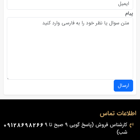
پیام
ارسال
اطلاعات تماس
کارشناس فروش (پاسخ گویی 9 صبح تا 9
09128698266
شب)