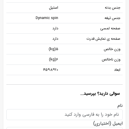
جنس بدنه
استیل
جنس تیغه
Dynamic spin
صفحه لمسی
دارد
صفحه ی نمایش قدرت
دارد
وزن خالص
5(kg)
وزن ناخالص
6(kg)
ابعاد
20*18*45
سوالی دارید؟ بپرسید...
نام
ایمیل
(اختیاری)