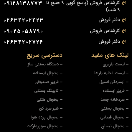
کارشناس فروش (پاسخ گویی 9 صبح تا
09128138773
9 شب)
دفتر فروش
02634202423
کارشناس فروش
09025058790
دفتر فروش
02634202726
لینک های مفید
دسترسی سریع
لیست باربری
دستگاه بستنی ساز
لیست تخلیه بارها
یخچال ایستاده
آبسردکن استیل
فریزر صندوقی
فریزر ایستاده
تاپینگ بستنی
سردخانه جسد
یخچال هتلی
یخچال بستنی
شیر سرد کن
یخچال قصابی
یخچال پرده هوا
یخچال نیسان
یخچال سوپرمارکت