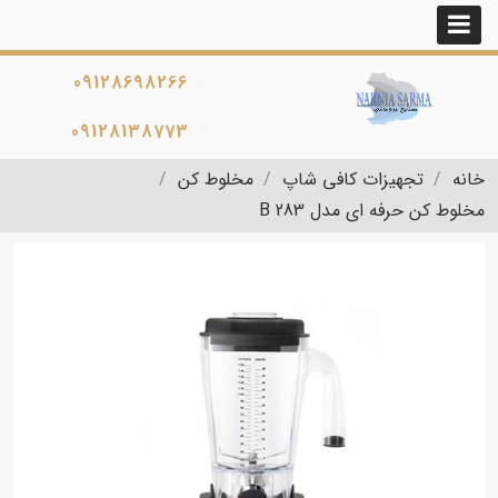
09128698266
09128138773
خانه
تجهیزات کافی شاپ
مخلوط کن
مخلوط کن حرفه ای مدل B 283