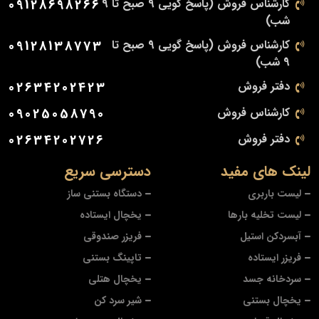
کارشناس فروش (پاسخ گویی 9 صبح تا 9
09128698266
شب)
کارشناس فروش (پاسخ گویی 9 صبح تا
09128138773
9 شب)
دفتر فروش
02634202423
کارشناس فروش
09025058790
دفتر فروش
02634202726
لینک های مفید
دسترسی سریع
لیست باربری
دستگاه بستنی ساز
لیست تخلیه بارها
یخچال ایستاده
آبسردکن استیل
فریزر صندوقی
فریزر ایستاده
تاپینگ بستنی
سردخانه جسد
یخچال هتلی
یخچال بستنی
شیر سرد کن