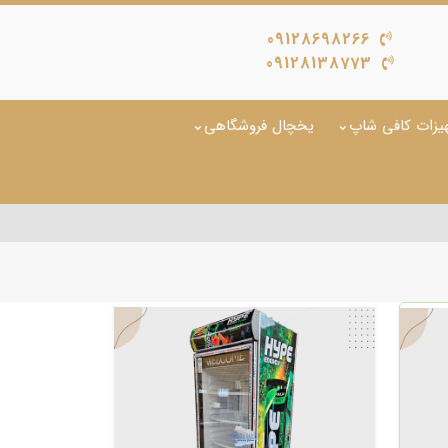
09128698266
09128138773
یزات کافی شاپ
یخچال فروشگاهی