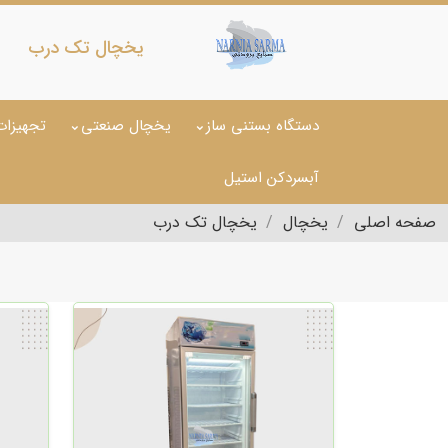
یخچال تک درب
دستگاه بستنی ساز
یخچال صنعتی
تجهیزات
آبسردکن استیل
صفحه اصلی
یخچال
یخچال تک درب