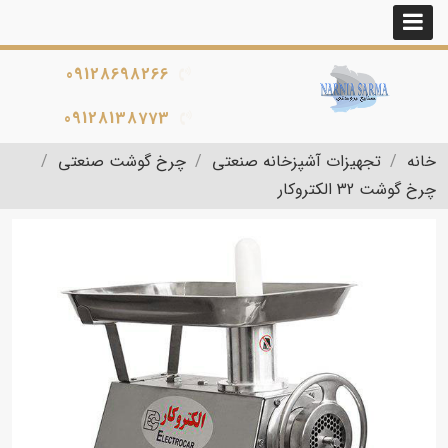
09128698266
09128138773
خانه
تجهیزات آشپزخانه صنعتی
چرخ گوشت صنعتی
چرخ گوشت 32 الکتروکار