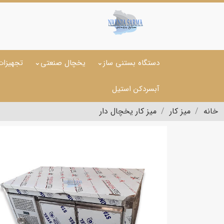
دستگاه بستنی ساز
یخچال صنعتی
تجهیزات
آبسردکن استیل
خانه
میز کار
میز کار یخچال دار