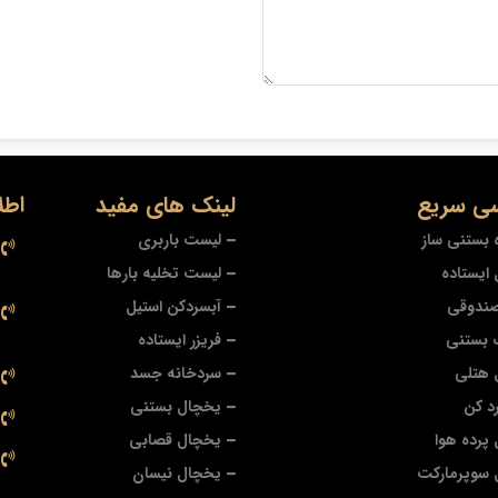
ی سریع
لینک های مفید
اطل
 بستنی ساز
لیست باربری
ایستاده
لیست تخلیه بارها
صندوقی
آبسردکن استیل
 بستنی
فریزر ایستاده
 هتلی
سردخانه جسد
د کن
یخچال بستنی
پرده هوا
یخچال قصابی
 سوپرمارکت
یخچال نیسان