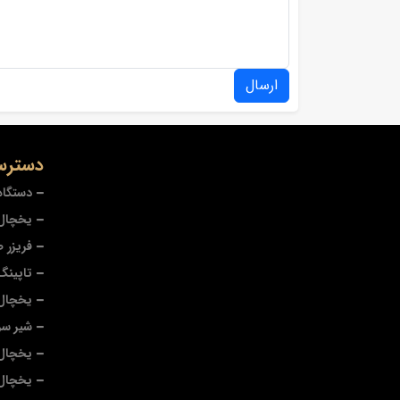
ارسال
دسترس
دستگاه
یخچال 
فریزر 
تاپینگ
یخچال
شیر سر
یخچال 
یخچال