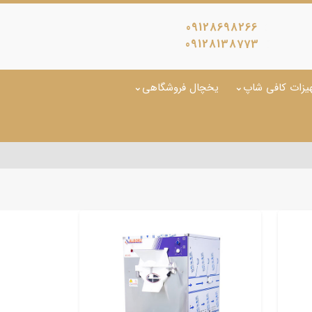
09128698266
09128138773
یزات کافی شاپ
یخچال فروشگاهی