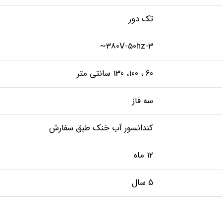
تک دور
380V-50hz-3~
60 ، 100، 130 سانتی متر
سه فاز
کندانسور آب خنک طبق سفارش
12 ماه
5 سال