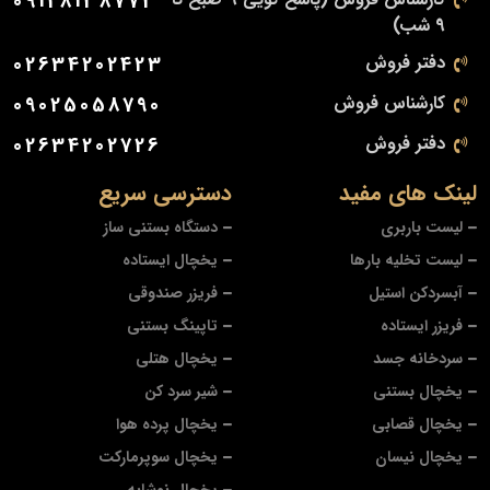
09128138773
9 شب)
دفتر فروش
02634202423
کارشناس فروش
09025058790
دفتر فروش
02634202726
لینک های مفید
دسترسی سریع
لیست باربری
دستگاه بستنی ساز
لیست تخلیه بارها
یخچال ایستاده
آبسردکن استیل
فریزر صندوقی
فریزر ایستاده
تاپینگ بستنی
سردخانه جسد
یخچال هتلی
یخچال بستنی
شیر سرد کن
یخچال قصابی
یخچال پرده هوا
یخچال نیسان
یخچال سوپرمارکت