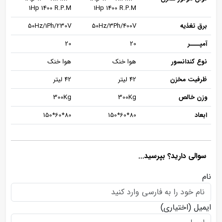
1Hp 1400 R.P.M
1Hp 1400 R.P.M
برق تغذیه
50Hz/3Ph/400V
50Hz/1Ph/230V
آمپــــر
20
20
نوع کندانسور
هوا خنک
هوا خنک
ظرفیت مخزن
42 لیتر
42 لیتر
وزن خالص
300Kg
300Kg
ابعاد
80*60*150
80*60*150
سوالی دارید؟ بپرسید...
نام
ایمیل
(اختیاری)