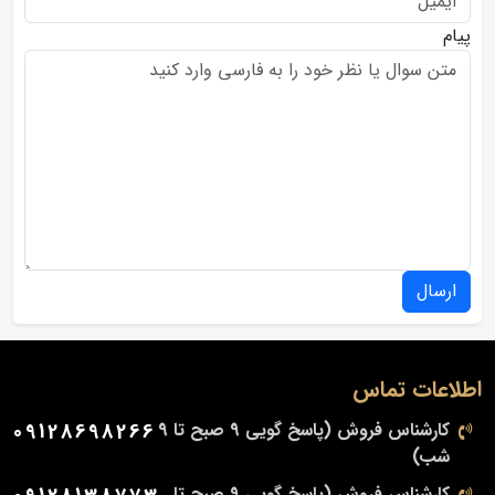
پیام
ارسال
اطلاعات تماس
کارشناس فروش (پاسخ گویی 9 صبح تا 9
09128698266
شب)
کارشناس فروش (پاسخ گویی 9 صبح تا