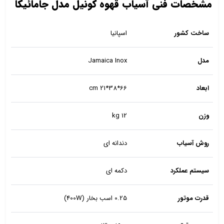
مشخصات فنی آسیاب قهوه کونیل مدل جامائیکا
ساخت کشور
اسپانیا
مدل
Jamaica Inox
ابعاد
cm 21*38*66
وزن
12 kg
روش آسیاب
دندانه ای
سیستم عملکرد
دکمه ای
قدرت موتور
0.25 اسب بخار (400W)