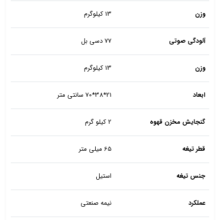
وزن
13 کیلوگرم
آلودگی صوتی
77 دسی بل
وزن
13 کیلوگرم
ابعاد
21*38*70 سانتی متر
گنجایش مخزن قهوه
2 کیلو گرم
قطر تیغه
65 میلی متر
جنس تیغه
استیل
عملکرد
نیمه صنعتی