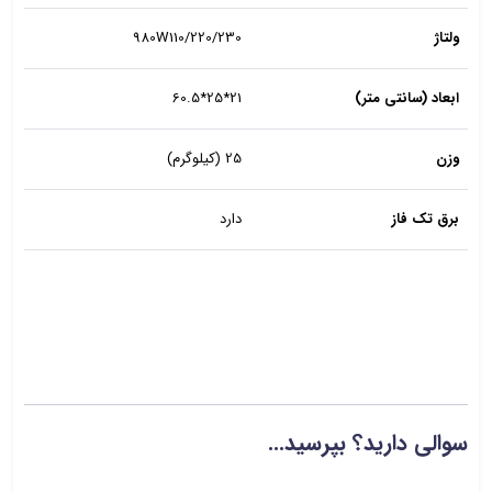
ولتاژ
980W110/220/230
ابعاد (سانتی متر)
21*25*60.5
وزن
25 (کیلوگرم)
برق تک فاز
دارد
سوالی دارید؟ بپرسید...