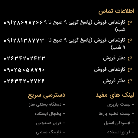
اطلاعات تماس
کارشناس فروش (پاسخ گویی 9 صبح تا 9
09128698266
شب)
کارشناس فروش (پاسخ گویی 9 صبح تا
09128138773
9 شب)
دفتر فروش
02634202423
کارشناس فروش
09025058790
دفتر فروش
02634202726
لینک های مفید
دسترسی سریع
لیست باربری
دستگاه بستنی ساز
لیست تخلیه بارها
یخچال ایستاده
آبسردکن استیل
فریزر صندوقی
فریزر ایستاده
تاپینگ بستنی