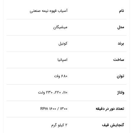
نام
آسیاب قهوه نیمه صنعتی
مدل
میشیگان
برند
کونیل
ساخت
اسپانیا
توان
680 وات
ولتاژ
110، 220، 230 ولت
تعداد دور در دقیقه
1300 / 1600 RPm
گنجایش قیف
2 کیلو گرم