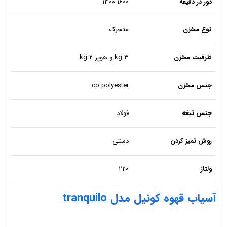
دور در دقیقه
1300-1600
نوع مخزن
متحرک
ظرفیت مخزن
3 kg و هوپر 2 kg
جنس مخزن
co.polyester
جنس تیغه
فولاد
روش تمیز کردن
دستی
ولتاژ
220
آسیاب قهوه کونیل مدل tranquilo