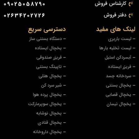
کارشناس فروش
09025058790
دفتر فروش
02634202726
لینک های مفید
دسترسی سریع
لیست باربری
دستگاه بستنی ساز
لیست تخلیه بارها
یخچال ایستاده
آبسردکن استیل
فریزر صندوقی
فریزر ایستاده
تاپینگ بستنی
سردخانه جسد
یخچال هتلی
یخچال بستنی
شیر سرد کن
یخچال قصابی
یخچال پرده هوا
یخچال نیسان
یخچال سوپرمارکت
یخچال نوشابه
یخچال قنادی
یخچال داروخانه