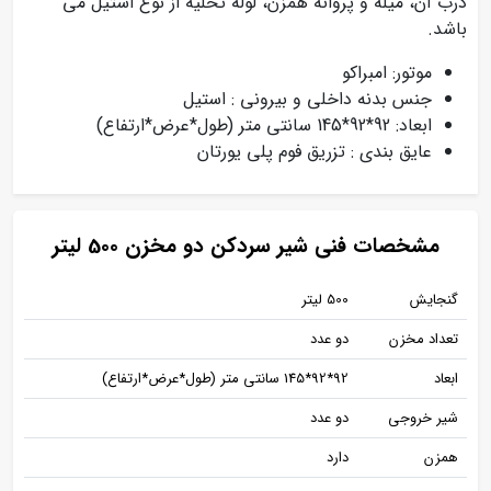
درب آن، میله و پروانه همزن، لوله تخلیه از نوع استیل می
باشد.
موتور: امبراکو
جنس بدنه داخلی و بیرونی : استیل
ابعاد: 92*92*145 سانتی متر (طول*عرض*ارتفاع)
عایق بندی : تزریق فوم پلی یورتان
مشخصات فنی شیر سردکن دو مخزن 500 لیتر
گنجایش
500 لیتر
تعداد مخزن
دو عدد
ابعاد
92*92*145 سانتی متر (طول*عرض*ارتفاع)
شیر خروجی
دو عدد
همزن
دارد