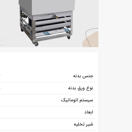
جنس بدنه
4
نوع ورق بدنه
ج
سیستم اتوماتیک
د
ابعاد
65
شیر تخلیه
د