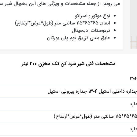
می روند. از جمله مشخصات و ویژگی های این یخچال شیر سرد ک
نوع موتور : امبراکو
ابعاد: 65*65*115 سانتی متر (طول*عرض*ارتفاع)
ترموستات: دیجیتال
عایق بندی تزریق فوم پلی یورتان
مشخصات فنی شیر سرد کن تک مخزن 200 لیتر
30
داره داخلی استیل ۳۰۴، جداره بیرونی استیل
ارد
*65*115 سانتی متر (طول*عرض*ارتفاع)
ارد