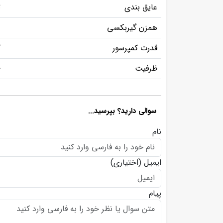
عایق بندی
ت
همزن گیربکسی
د
قدرت کمپرسور
ک
ظرفیت
0
سوالی دارید؟ بپرسید...
نام
ایمیل
(اختیاری)
پیام