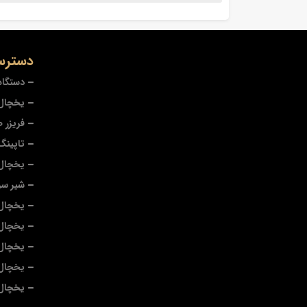
دسترس
دستگاه
یخچال 
فریزر 
تاپینگ
یخچال
شیر سر
یخچال 
یخچال
یخچال 
یخچال 
یخچال 