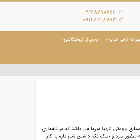
09128698266
09128138773
یزات کافی شاپ
یخچال فروشگاهی
یع برودتی نارنیا سرما می باشد که در دامداری
 منظور سرد و خنک نگه داشتن شیر تازه به کار