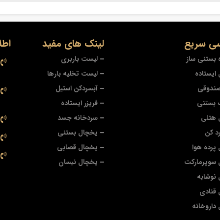
ی سریع
لینک های مفید
اطل
 بستنی ساز
لیست باربری
ایستاده
لیست تخلیه بارها
صندوقی
آبسردکن استیل
 بستنی
فریزر ایستاده
 هتلی
سردخانه جسد
د کن
یخچال بستنی
پرده هوا
یخچال قصابی
 سوپرمارکت
یخچال نیسان
نوشابه
قنادی
داروخانه