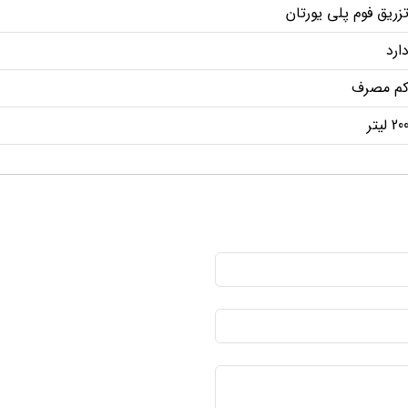
زریق فوم پلی یورتان
ارد
م مصرف
20 لیتر