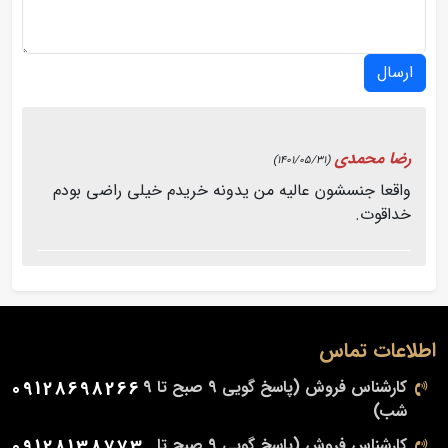
ارسال
رضا محمدی
(1401/05/31)
واقعا جنسشون عالیه من یدونه خریدم خیلی راضی بودم
خداقوت.
اطلاعات تماس
کارشناس فروش (پاسخ گویی 9 صبح تا 9
09128698266
شب)
کارشناس فروش (پاسخ گویی 9 صبح تا
09128138773