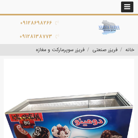
09128698266
09128138773
خانه
فریزر صنعتی
فریزر سوپرمارکت و مغازه