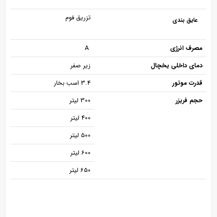
تزریق فوم
عایق بندی
مصرف انرژی
A
دمای داخلی یخچال
زیر صفر
قدرت موتور
3.4 اسب بخار
حجم فریزر
300 لیتر
400 لیتر
500 لیتر
600 لیتر
650 لیتر