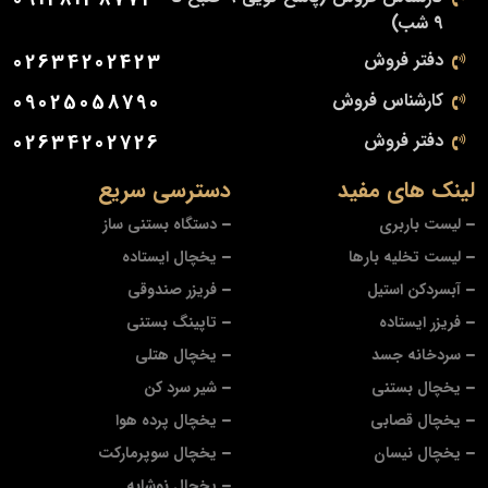
9 شب)
دفتر فروش
02634202423
کارشناس فروش
09025058790
دفتر فروش
02634202726
لینک های مفید
دسترسی سریع
لیست باربری
دستگاه بستنی ساز
لیست تخلیه بارها
یخچال ایستاده
آبسردکن استیل
فریزر صندوقی
فریزر ایستاده
تاپینگ بستنی
سردخانه جسد
یخچال هتلی
یخچال بستنی
شیر سرد کن
یخچال قصابی
یخچال پرده هوا
یخچال نیسان
یخچال سوپرمارکت
یخچال نوشابه