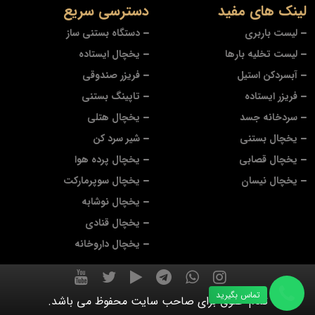
لینک های مفید
دسترسی سریع
لیست باربری
دستگاه بستنی ساز
لیست تخلیه بارها
یخچال ایستاده
آبسردکن استیل
فریزر صندوقی
فریزر ایستاده
تاپینگ بستنی
سردخانه جسد
یخچال هتلی
یخچال بستنی
شیر سرد کن
یخچال قصابی
یخچال پرده هوا
یخچال نیسان
یخچال سوپرمارکت
یخچال نوشابه
یخچال قنادی
یخچال داروخانه
تماس بگیرید
تمام حقوق برای صاحب سایت محفوظ می باشد.