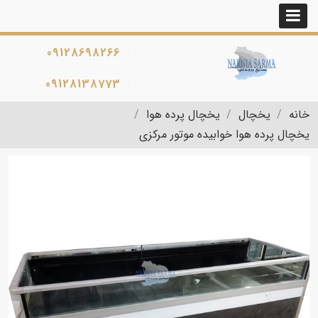
09128698266
09128138773
خانه
یخچال
یخچال پرده هوا
یخچال پرده هوا خوابیده موتور مرکزی