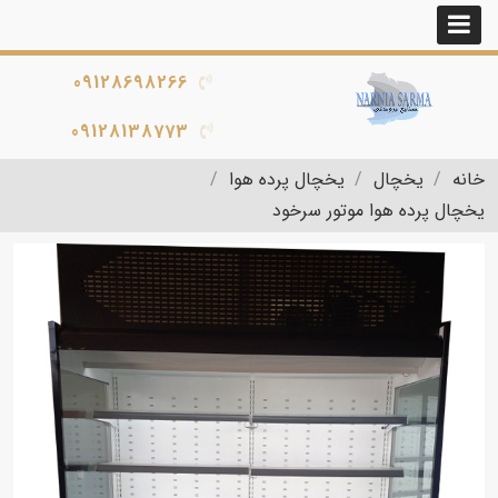
09128698266
09128138773
خانه
یخچال
یخچال پرده هوا
یخچال پرده هوا موتور سرخود