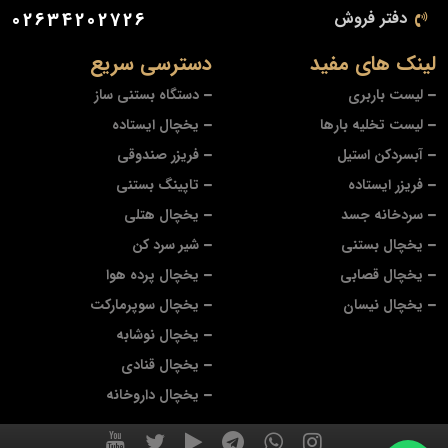
دفتر فروش
02634202726
لینک های مفید
دسترسی سریع
لیست باربری
دستگاه بستنی ساز
لیست تخلیه بارها
یخچال ایستاده
آبسردکن استیل
فریزر صندوقی
فریزر ایستاده
تاپینگ بستنی
سردخانه جسد
یخچال هتلی
یخچال بستنی
شیر سرد کن
یخچال قصابی
یخچال پرده هوا
یخچال نیسان
یخچال سوپرمارکت
یخچال نوشابه
یخچال قنادی
یخچال داروخانه