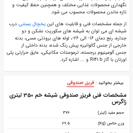
نگهداری محصولات غذایی مختلف و همچنین حفظ کیفیت و
تازه ماندن محصولات محسوب می شود.
از جمله مشخصات فنی و قابلیت های این
یخچال بستنی
درب
شیشه ای می توان به شیشه های سکوریت نشکن و دو
جداره، رنج دمای 16- الی 26-، لوله های برودتی مسی، بدنه
خارجی از جنس گالوانیزه پیش رنگ شده، بدنه داخلی از
جنس آلومینیوم برجسته، ترموستات مکانیکی، عایق حرارتی پلی
اورتان با گاز R141 b و ... اشاره کرد.
فریزر صندوقی
بیشتر بخوانید :
مشخصات فنی فریزر صندوقی شیشه خم 350 لیتری
زاگرس
حجم مفید (لیتر)
376
وزن خالص (Kg)
69.5