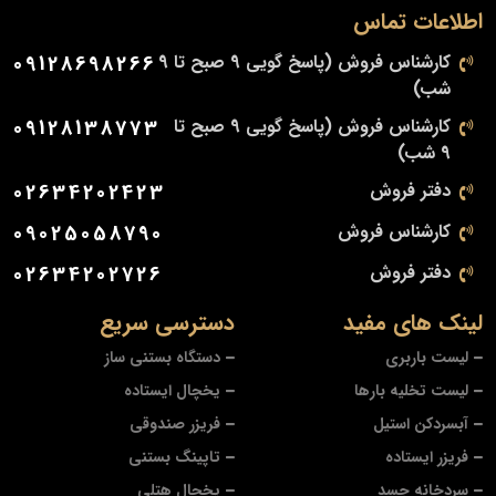
اطلاعات تماس
کارشناس فروش (پاسخ گویی 9 صبح تا 9
09128698266
شب)
کارشناس فروش (پاسخ گویی 9 صبح تا
09128138773
9 شب)
دفتر فروش
02634202423
کارشناس فروش
09025058790
دفتر فروش
02634202726
لینک های مفید
دسترسی سریع
لیست باربری
دستگاه بستنی ساز
لیست تخلیه بارها
یخچال ایستاده
آبسردکن استیل
فریزر صندوقی
فریزر ایستاده
تاپینگ بستنی
سردخانه جسد
یخچال هتلی