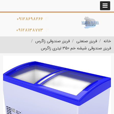
09128698266
09128138773
خانه
فریزر صنعتی
فریزر صندوقی زاگرس
فریزر صندوقی شیشه خم 350 لیتری زاگرس