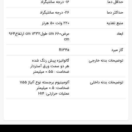
حداقل دما
16- درجه سانتیگراد
حداکثر دما
26- درجه سانتیگراد
منبع تغذیه
220 ولت 50 هرتز
ابعاد
عرض660 cm طول1332 cm ارتفاع964
cm
گاز مبرد
R134a
توضیحات بدنه خارجی
گالوانیزه پیش رنگ شده
هر دو سمت ورق آستردار
ضخامت : 0.55 میلیمتر
توضیحات بدنه داخلی
آلومینیوم برجسته نوع آلیاژ 1155
ضخامت: 0.5 میلیمتر
عملیات حرارتی: H14