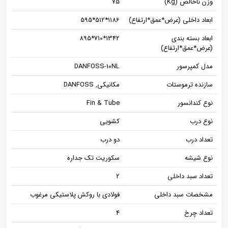
وزن ناخالص (Kg)
75
ابعاد داخلی (عرض*عمق*ارتفاع)
1186*512*595
ابعاد بسته بندی
1342*710*895
(عرض*عمق*ارتفاع)
مدل کمپرسور
DANFOSS-10NL
سازنده ترموستات
مکانیکی, DANFOSS
نوع کندانسور
Fin & Tube
نوع درب
کشویی
تعداد درب
دو درب
نوع شیشه
سکوریت تک جداره
تعداد سبد داخلی
2
مشخصات سبد داخلی
فولادی با روکش پلاستیکی مرغوب
تعداد چرخ
4