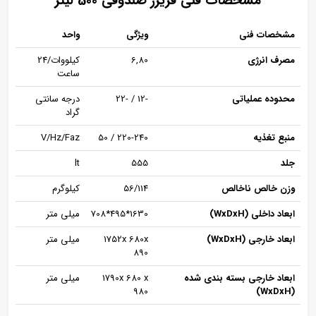
مشخصات فنی فریزر صندوقی 500 لیتر
مشخصات فنی
ویژگی
واحد
مصرف انرژی
6,80
کیلووات/24
ساعت
محدوده عملیاتی
-12 / -22
درجه سانتی
گراد
منبع تغذیه
220-240 / 50
V/Hz/Faz
جلد
555
lt
وزن خالص ناخالص
56/114
کیلوگرم
ابعاد داخلی (WxDxH)
1630*495*708
میلی متر
ابعاد خارجی (WxDxH)
1752x 680x
میلی متر
890
ابعاد خارجی بسته بندی شده
1790x 680 x
میلی متر
980
(WxDxH)