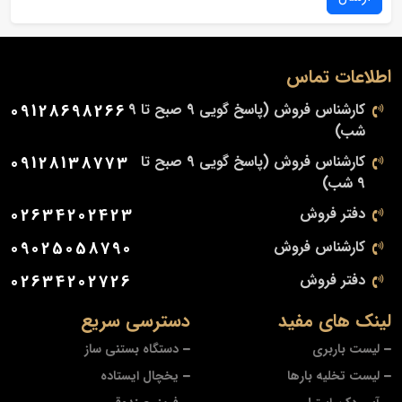
اطلاعات تماس
کارشناس فروش (پاسخ گویی 9 صبح تا 9
09128698266
شب)
کارشناس فروش (پاسخ گویی 9 صبح تا
09128138773
9 شب)
دفتر فروش
02634202423
کارشناس فروش
09025058790
دفتر فروش
02634202726
لینک های مفید
دسترسی سریع
لیست باربری
دستگاه بستنی ساز
لیست تخلیه بارها
یخچال ایستاده