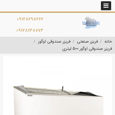
09128698266
09128138773
خانه
فریزر صنعتی
فریزر صندوقی اوگور
فریزر صندوقی اوگور 500 لیتری