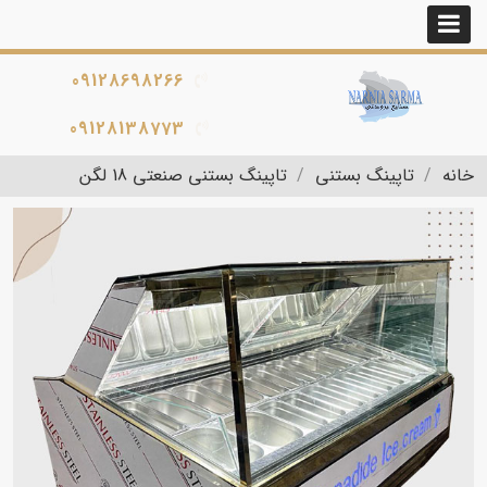
09128698266
09128138773
خانه
تاپینگ بستنی
تاپینگ بستنی صنعتی 18 لگن