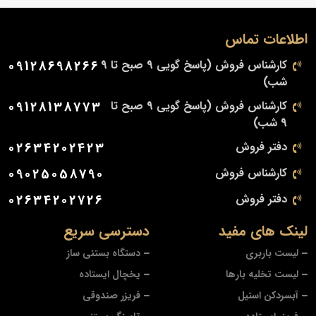
اطلاعات تماس
کارشناس فروش (پاسخ گویی 9 صبح تا 9
09128698266
شب)
کارشناس فروش (پاسخ گویی 9 صبح تا
09128138773
9 شب)
دفتر فروش
02634202423
کارشناس فروش
09025058790
دفتر فروش
02634202726
لینک های مفید
دسترسی سریع
لیست باربری
دستگاه بستنی ساز
لیست تخلیه بارها
یخچال ایستاده
آبسردکن استیل
فریزر صندوقی