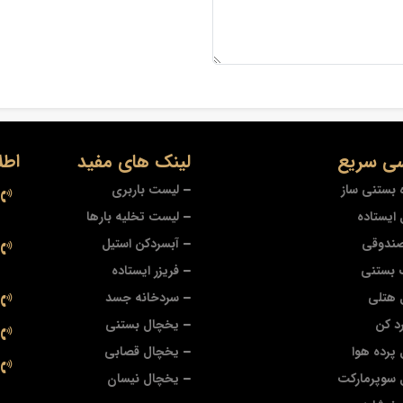
ی سریع
لینک های مفید
اطل
 بستنی ساز
لیست باربری
ایستاده
لیست تخلیه بارها
صندوقی
آبسردکن استیل
 بستنی
فریزر ایستاده
 هتلی
سردخانه جسد
د کن
یخچال بستنی
پرده هوا
یخچال قصابی
 سوپرمارکت
یخچال نیسان