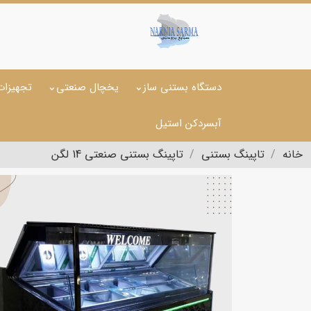
دستگاه بستنی ساز
یخچال صنعتی
تجهیزات
آبسردکن استیل
خانه
تاپینگ بستنی
تاپینگ بستنی صنعتی 14 لگن