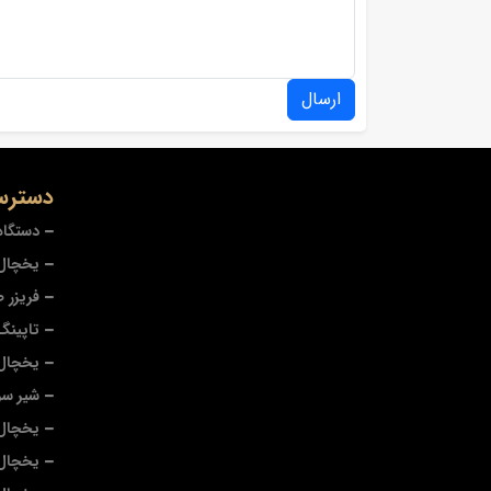
ارسال
دسترس
دستگاه
یخچال 
فریزر 
تاپینگ
یخچال
شیر سر
یخچال 
یخچال