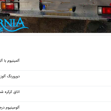
آلمینیوم با آلیاژ63
دورورنگ آلوزی
اتاق کرکره ش
آلومینیوم درجه ی