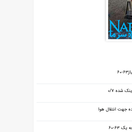
-60
نک شده 0/7
ده جهت انتقال هوا
ک 63-60