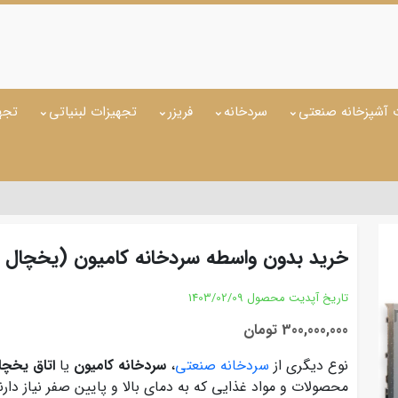
 آشپزخانه صنعتی
سردخانه
فریزر
تجهیزات لبنیاتی
تجه
خرید بدون واسطه سردخانه کامیون (یخچال 
تاریخ آپدیت محصول
1403/02/09
300,000,000 تومان
نوع دیگری از
سردخانه صنعتی
،
سردخانه کامیون
یا
اتاق یخچا
محصولات و مواد غذایی که به دمای بالا و پایین صفر نیاز دارن