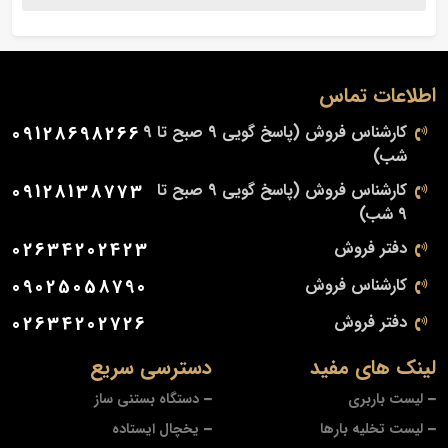
اطلاعات تماس
کارشناس فروش (پاسخ گویی 9 صبح تا 9
09128698266
شب)
کارشناس فروش (پاسخ گویی 9 صبح تا
09128138773
9 شب)
دفتر فروش
02634202423
کارشناس فروش
09025058790
دفتر فروش
02634202726
لینک های مفید
دسترسی سریع
لیست باربری
دستگاه بستنی ساز
لیست تخلیه بارها
یخچال ایستاده