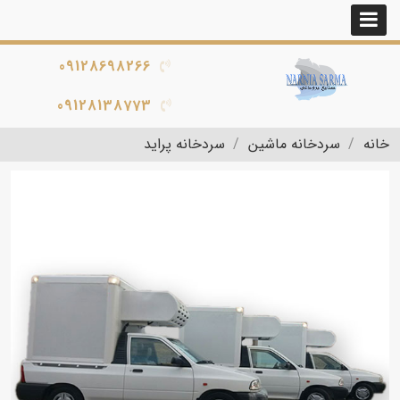
09128698266
09128138773
خانه
سردخانه ماشین
سردخانه پراید