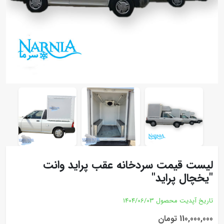
لیست قیمت سردخانه عقب پراید وانت
"یخچال پراید"
تاریخ آپدیت محصول
1404/06/03
110,000,000 تومان