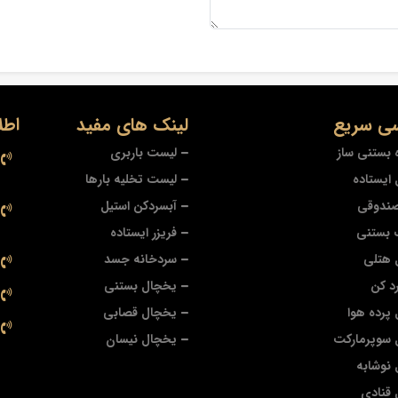
ی سریع
لینک های مفید
اطل
 بستنی ساز
لیست باربری
ایستاده
لیست تخلیه بارها
صندوقی
آبسردکن استیل
 بستنی
فریزر ایستاده
 هتلی
سردخانه جسد
د کن
یخچال بستنی
پرده هوا
یخچال قصابی
 سوپرمارکت
یخچال نیسان
نوشابه
قنادی