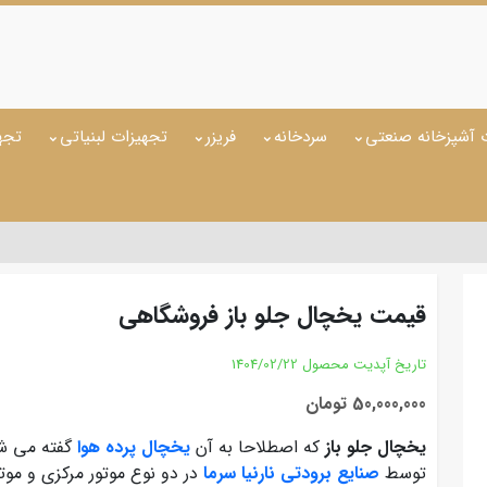
 آشپزخانه صنعتی
سردخانه
فریزر
تجهیزات لبنیاتی
تجه
قیمت یخچال جلو باز فروشگاهی
تاریخ آپدیت محصول
1404/02/22
50,000,000 تومان
یخچال جلو باز
که اصطلاحا به آن
یخچال پرده هوا
گفته می شو
توسط
صنایع برودتی نارنیا سرما
در دو نوع موتور مرکزی و موت