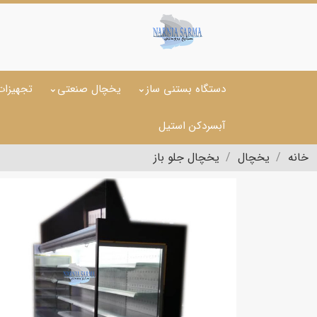
دستگاه بستنی ساز
یخچال صنعتی
تجهیزات
آبسردکن استیل
خانه
یخچال
یخچال جلو باز