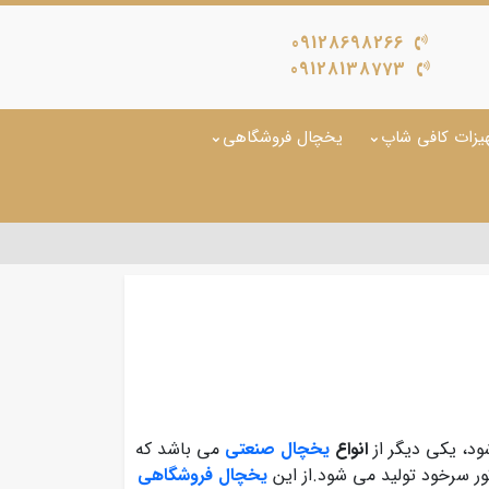
09128698266
09128138773
یزات کافی شاپ
یخچال فروشگاهی
د، یکی دیگر از
انواع
یخچال صنعتی
می باشد که
ور سرخود تولید می شود.از این
یخچال فروشگاهی