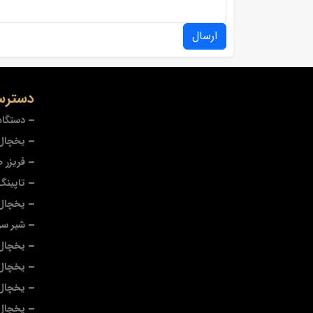
ارسال
دسترس
دستگاه
یخچال 
فریزر 
تاپینگ
یخچال
شیر سر
یخچال 
یخچال
یخچال 
یخچال 