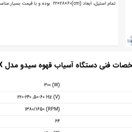
تمام استیل، ابعاد (cm)22×28×60 بوده و با قیمت بسیار مناسب به فروش می رسد.
ات فنی دستگاه آسیاب قهوه سیدو مدل E7X
(W) 300
(V) 220-240 ,50-60 Hz
(RPM) 1380/1650
64