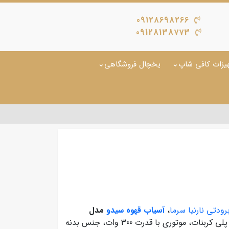
09128698266
09128138773
یزات کافی شاپ
یخچال فروشگاهی
رودتی نارنیا سرما
،
آسیاب قهوه سیدو
مدل
می باشد که دارای مخزنی با ظرفیت 1/5کیلوگرم از جنس پلی کربنات، موتوری با قدرت 300 وات، جنس بدنه