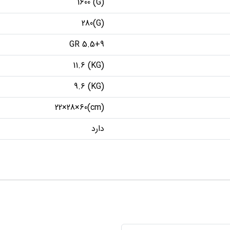
(G) 1600
(G)280
5.5+9 GR
(KG) 11.6
(KG) 9.6
(cm)22×28×60
دارد