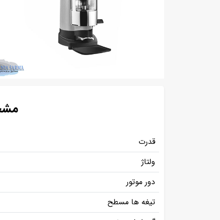
مشخص
قدرت
ولتاژ
دور موتور
تیغه ها مسطح