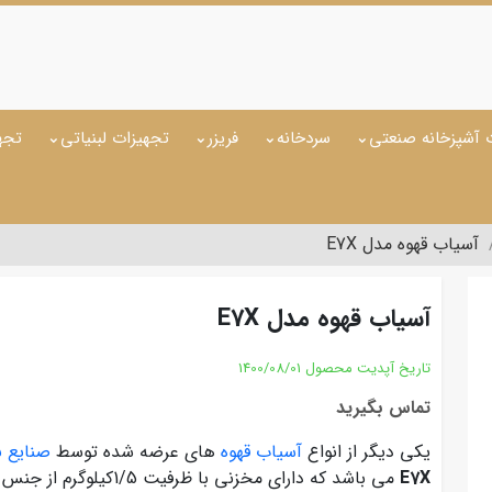
 آشپزخانه صنعتی
سردخانه
فریزر
تجهیزات لبنیاتی
تجه
آسیاب قهوه مدل E7X
آسیاب قهوه مدل E7X
تاریخ آپدیت محصول
1400/08/01
تماس بگیرید
یکی دیگر از انواع
آسیاب قهوه
های عرضه شده توسط
صنایع ب
E7X