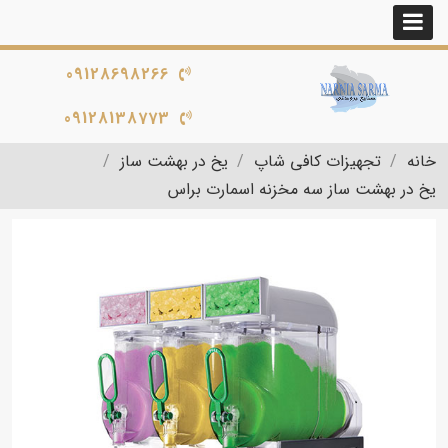
09128698266
09128138773
خانه
تجهیزات کافی شاپ
یخ در بهشت ساز
یخ در بهشت ساز سه مخزنه اسمارت براس