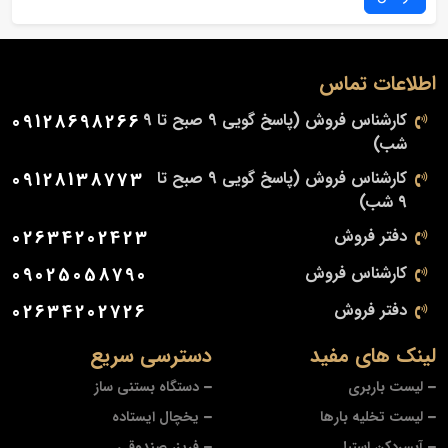
اطلاعات تماس
کارشناس فروش (پاسخ گویی 9 صبح تا 9
09128698266
شب)
کارشناس فروش (پاسخ گویی 9 صبح تا
09128138773
9 شب)
دفتر فروش
02634202423
کارشناس فروش
09025058790
دفتر فروش
02634202726
لینک های مفید
دسترسی سریع
لیست باربری
دستگاه بستنی ساز
لیست تخلیه بارها
یخچال ایستاده
آبسردکن استیل
فریزر صندوقی