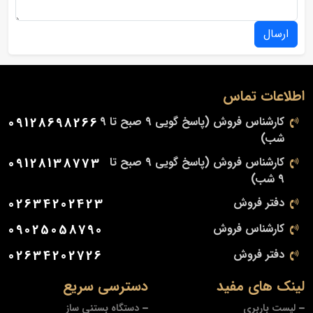
ارسال
اطلاعات تماس
کارشناس فروش (پاسخ گویی 9 صبح تا 9
09128698266
شب)
کارشناس فروش (پاسخ گویی 9 صبح تا
09128138773
9 شب)
دفتر فروش
02634202423
کارشناس فروش
09025058790
دفتر فروش
02634202726
لینک های مفید
دسترسی سریع
لیست باربری
دستگاه بستنی ساز