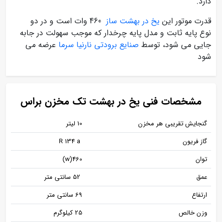
دارد.
قدرت موتور این
یخ در بهشت ساز
460 وات است و در دو
نوع پایه ثابت و مدل پایه چرخدار که موجب سهولت در جابه
جایی می شود، توسط
صنایع برودتی نارنیا سرما
عرضه می
شود
مشخصات فنی یخ در بهشت تک مخزن براس
گنجایش تقریبی هر مخزن
10 لیتر
گاز فریون
R 134 a
توان
460(w)
عمق
52 سانتی متر
ارتفاع
69 سانتی متر
وزن خالص
25 کیلوگرم