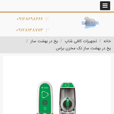
09128698266
09128138773
خانه
تجهیزات کافی شاپ
یخ در بهشت ساز
یخ در بهشت ساز تک مخزن براس