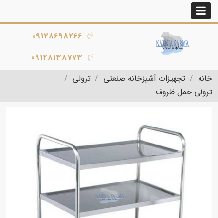
09128698266
09128138773
خانه
تجهیزات آشپزخانه صنعتی
ترولی
ترولی حمل ظروف