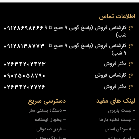
اطلاعات تماس
کارشناس فروش (پاسخ گویی 9 صبح تا 9
09128698266
شب)
کارشناس فروش (پاسخ گویی 9 صبح تا
09128138773
9 شب)
دفتر فروش
02634202423
کارشناس فروش
09025058790
دفتر فروش
02634202726
لینک های مفید
دسترسی سریع
لیست باربری
دستگاه بستنی ساز
لیست تخلیه بارها
یخچال ایستاده
آبسردکن استیل
فریزر صندوقی
فریزر ایستاده
تاپینگ بستنی