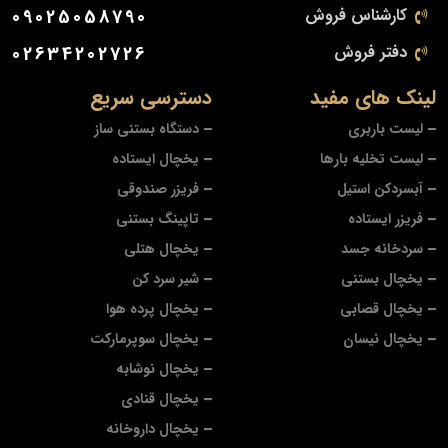
کارشناس فروش
09025058790
دفتر فروش
02634202726
لینک های مفید
دسترسی سریع
لیست باربری
دستگاه بستنی ساز
لیست تخلیه بارها
یخچال ایستاده
آبسردکن استیل
فریزر صندوقی
فریزر ایستاده
تاپینگ بستنی
سردخانه جسد
یخچال هتلی
یخچال بستنی
شیر سرد کن
یخچال قصابی
یخچال پرده هوا
یخچال نیسان
یخچال سوپرمارکت
یخچال نوشابه
یخچال قنادی
یخچال داروخانه