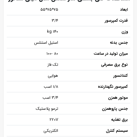
ابعاد
75*75*55
قدرت کمپرسور
3/4
وزن
140 kg
جنس بدنه
استیل استنلس
میزان تولید در ساعت
80 -100
نوع برق مصرفی
تک فاز
کندانسور
هوایی
کمپرسور نگهدارنده
1/8 اسب
موتور همزن
3/4 اسب
جنس پاروهمزن
ترمو پلاستیک
برق تغذیه
220V
سیستم کنترل
الکتریکی