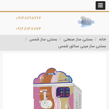
09128698266
09128138773
خانه
بستنی ساز صنعتی
بستنی ساز شمس
بستنی ساز مینی سناتور شمس