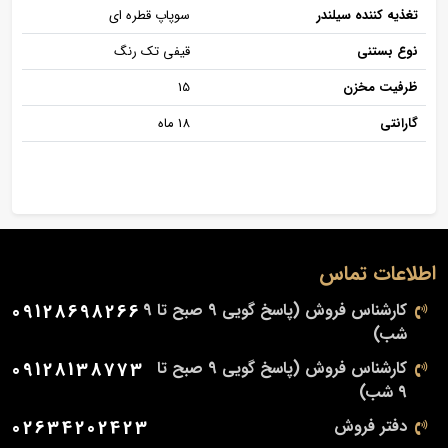
تغذیه کننده سیلندر
سوپاپ قطره ای
نوع بستنی
قیفی تک رنگ
ظرفیت مخزن
15
گارانتی
18 ماه
اطلاعات تماس
کارشناس فروش (پاسخ گویی 9 صبح تا 9
09128698266
شب)
کارشناس فروش (پاسخ گویی 9 صبح تا
09128138773
9 شب)
دفتر فروش
02634202423