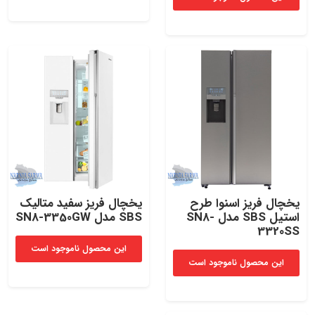
یخچال فریز اسنوا طرح
یخچال فریز سفید متالیک
استیل SBS مدل SN8-
SBS مدل SN8-3350GW
3320SS
این محصول ناموجود است
این محصول ناموجود است