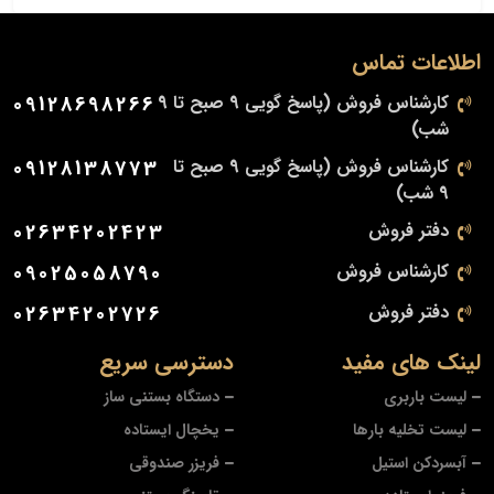
اطلاعات تماس
کارشناس فروش (پاسخ گویی 9 صبح تا 9
09128698266
شب)
کارشناس فروش (پاسخ گویی 9 صبح تا
09128138773
9 شب)
دفتر فروش
02634202423
کارشناس فروش
09025058790
دفتر فروش
02634202726
لینک های مفید
دسترسی سریع
لیست باربری
دستگاه بستنی ساز
لیست تخلیه بارها
یخچال ایستاده
آبسردکن استیل
فریزر صندوقی