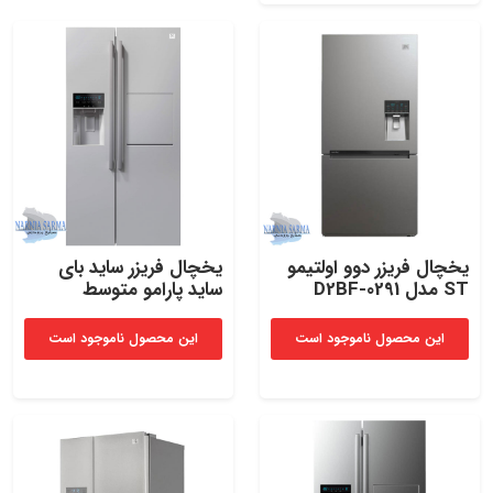
یخچال‌ فریزر دوو اولتیمو
یخچال‌ فریزر ساید بای‌
ST مدل D2BF-0291​
ساید پارامو متوسط
این محصول ناموجود است
این محصول ناموجود است