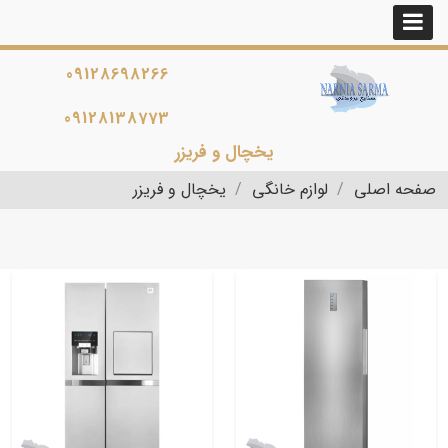
09128698266
09128138773
یخچال و فریزر
صفحه اصلی
لوازم خانگی
یخچال و فریزر