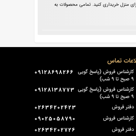
فروشگاهی است شما می توانید فریزر صندوقی خانگی در لیتراژ 220 و 340 لیتری را برای منزل خریداری کنید. تمامی محصولات به
اعات تماس
کارشناس فروش (پاسخ گویی
09128698266
9 صبح تا 9 شب)
کارشناس فروش (پاسخ گویی
09128138773
9 صبح تا 9 شب)
دفتر فروش
02634202423
کارشناس فروش
09025058790
دفتر فروش
02634202726