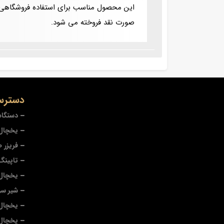
صورت نقد فروخته می شود.
دسترس
دستگاه
یخچال 
فریزر 
تاپینگ
یخچال
شیر سر
یخچال 
یخچال