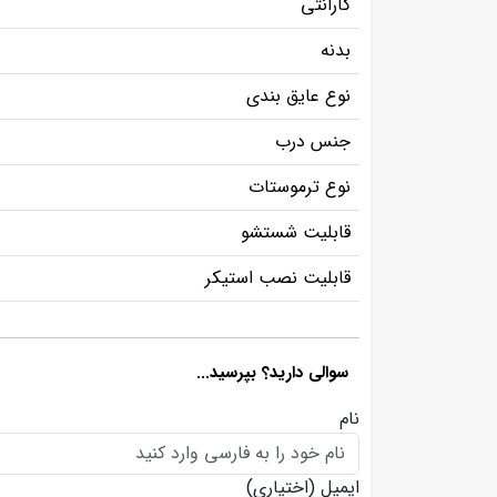
گارانتی
بدنه
نوع عایق بندی
جنس درب
نوع ترموستات
قابلیت شستشو
قابلیت نصب استیکر
سوالی دارید؟ بپرسید...
نام
ایمیل
(اختیاری)