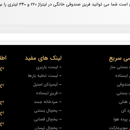
این محصول مناسب برای استفاده 
ی سریع
لینک های مفید
اطل
 بستنی ساز
لیست باربری
ایستاده
لیست تخلیه بارها
صندوقی
آبسردکن استیل
 بستنی
فریزر ایستاده
 هتلی
سردخانه جسد
د کن
یخچال بستنی
پرده هوا
یخچال قصابی
 سوپرمارکت
یخچال نیسان