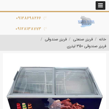
09128698266
09128138773
خانه
فریزر صنعتی
فریزر صندوقی
فریزر صندوقی 350 لیتری