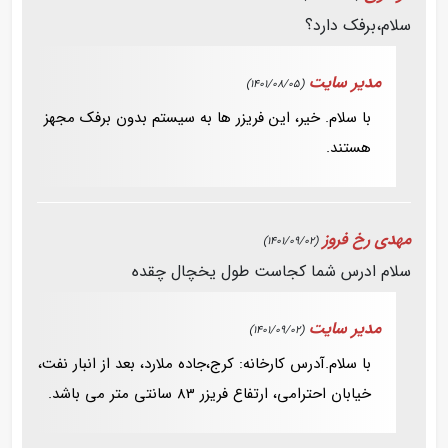
سلام،برفک دارد؟
مدیر سایت
(1401/08/05)
با سلام. خیر، این فریزر ها به سیستم بدون برفک مجهز
هستند.
مهدی رخ فروز
(1401/09/02)
سلام ادرس شما کجاست طول یخچال چقده
مدیر سایت
(1401/09/02)
با سلام.آدرس کارخانه: کرج،جاده ملارد، بعد از انبار نفت،
خیابان احترامی، ارتفاع فریزر 83 سانتی متر می باشد.