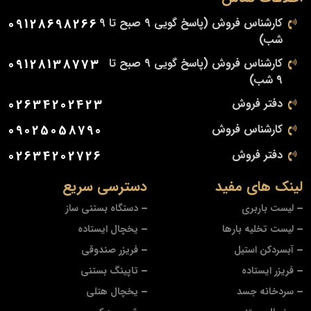
کارشناس فروش (پاسخ گویی 9 صبح تا 9
09128698266
شب)
کارشناس فروش (پاسخ گویی 9 صبح تا
09128138773
9 شب)
دفتر فروش
02634202423
کارشناس فروش
09025058790
دفتر فروش
02634202726
لینک های مفید
دسترسی سریع
لیست باربری
دستگاه بستنی ساز
لیست تخلیه بارها
یخچال ایستاده
آبسردکن استیل
فریزر صندوقی
فریزر ایستاده
تاپینگ بستنی
سردخانه جسد
یخچال هتلی