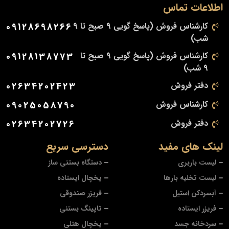
اطلاعات تماس
کارشناس فروش (پاسخ گویی 9 صبح تا 9
09128698266
شب)
کارشناس فروش (پاسخ گویی 9 صبح تا
09128138773
9 شب)
دفتر فروش
02634202423
کارشناس فروش
09025058790
دفتر فروش
02634202726
لینک های مفید
دسترسی سریع
لیست باربری
دستگاه بستنی ساز
لیست تخلیه بارها
یخچال ایستاده
آبسردکن استیل
فریزر صندوقی
فریزر ایستاده
تاپینگ بستنی
سردخانه جسد
یخچال هتلی