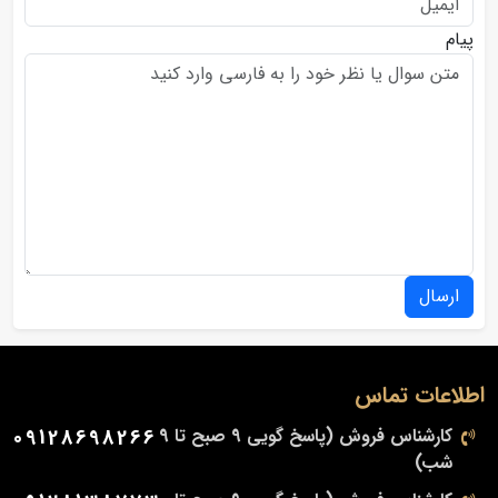
پیام
ارسال
اطلاعات تماس
کارشناس فروش (پاسخ گویی 9 صبح تا 9
09128698266
شب)