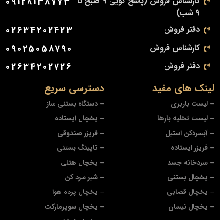
کارشناس فروش (پاسخ گویی 9 صبح تا
09128138773
9 شب)
دفتر فروش
02634202423
کارشناس فروش
09025058790
دفتر فروش
02634202726
لینک های مفید
دسترسی سریع
لیست باربری
دستگاه بستنی ساز
لیست تخلیه بارها
یخچال ایستاده
آبسردکن استیل
فریزر صندوقی
فریزر ایستاده
تاپینگ بستنی
سردخانه جسد
یخچال هتلی
یخچال بستنی
شیر سرد کن
یخچال قصابی
یخچال پرده هوا
یخچال نیسان
یخچال سوپرمارکت