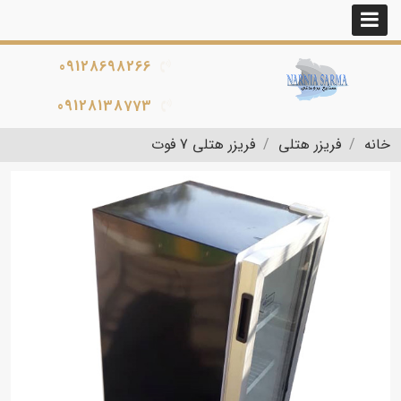
09128698266
09128138773
خانه
فریزر هتلی
فریزر هتلی 7 فوت