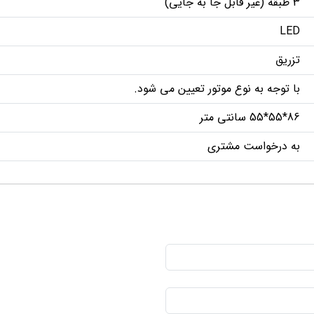
3 طبقه (غیر قابل جا به جایی)
LED
تزریق
با توجه به نوع موتور تعیین می شود.
86*55*55 سانتی متر
به درخواست مشتری