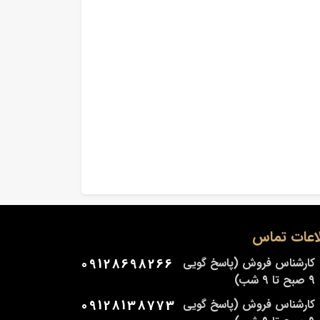
اعات تماس
کارشناس فروش (پاسخ گویی
09128698266
9 صبح تا 9 شب)
کارشناس فروش (پاسخ گویی
09128138773