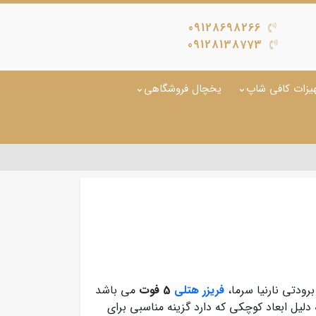
09128698266
09128138773
یزات کافی شاپ
یخچال فروشگاهی
رودتی نارنیا سرما،
فریزر هتلی
5 فوت
می باشد
 برخوردار بوده و به دلیل ابعاد کوچکی که دارد گزینه مناسبی برای