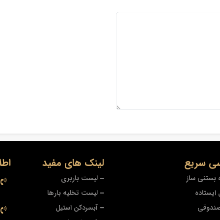
ی سریع
لینک های مفید
اطل
 بستنی ساز
لیست باربری
ایستاده
لیست تخلیه بارها
صندوقی
آبسردکن استیل