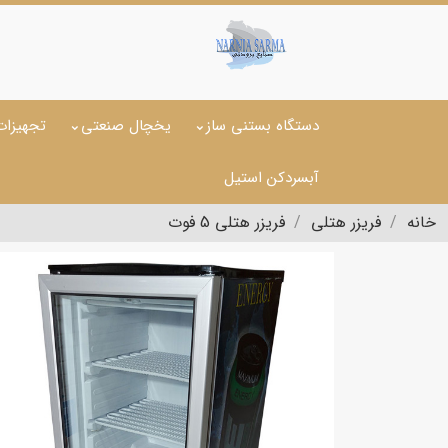
دستگاه بستنی ساز
یخچال صنعتی
تجهیزات
آبسردکن استیل
خانه
فریزر هتلی
فریزر هتلی 5 فوت