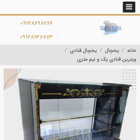
09128698266
09128138773
خانه
یخچال
یخچال قنادی
ویترین قنادی یک و نیم متری