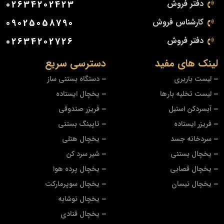
دفتر فروش
02634202423
کارشناس فروش
09025058790
دفتر فروش
02634202726
لینک های مفید
دسترسی سریع
لیست باربری
دستگاه بستنی ساز
لیست تخلیه بارها
یخچال ایستاده
آبسردکن استیل
فریزر صندوقی
فریزر ایستاده
تاپینگ بستنی
سردخانه جسد
یخچال هتلی
یخچال بستنی
شیر سرد کن
یخچال قصابی
یخچال پرده هوا
یخچال نیسان
یخچال سوپرمارکت
یخچال نوشابه
یخچال قنادی