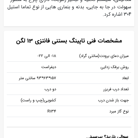
سهولت در جا به جایی، بدنه و بنماری هایی از نوع تماما استیل
304 اشاره کرد.
مشخصات فنی تاپینگ بستنی فانتزی 13 لگن
میزان دمای برودت(سانتی گراد)
18- الی 22-
روش برفک زدایی
دیفراست
ابعاد
157*63*93 سانتی متر
تعداد درب فریزر
دو درب
جهت باز شدن درب
کشویی(چپ و راست)
نوع گاز مبرد
R134
سوالی دارید؟ بپرسید...