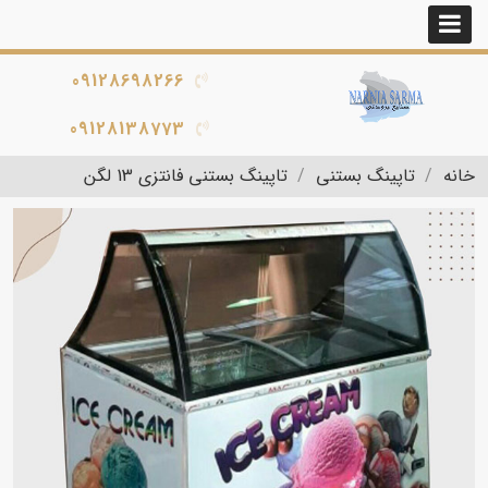
09128698266
09128138773
خانه
تاپینگ بستنی
تاپینگ بستنی فانتزی 13 لگن