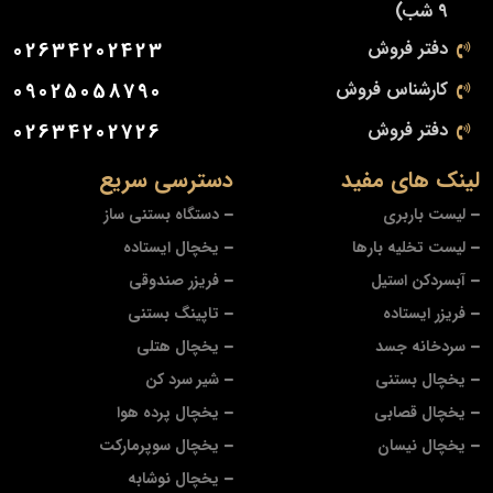
9 شب)
دفتر فروش
02634202423
کارشناس فروش
09025058790
دفتر فروش
02634202726
لینک های مفید
دسترسی سریع
لیست باربری
دستگاه بستنی ساز
لیست تخلیه بارها
یخچال ایستاده
آبسردکن استیل
فریزر صندوقی
فریزر ایستاده
تاپینگ بستنی
سردخانه جسد
یخچال هتلی
یخچال بستنی
شیر سرد کن
یخچال قصابی
یخچال پرده هوا
یخچال نیسان
یخچال سوپرمارکت
یخچال نوشابه