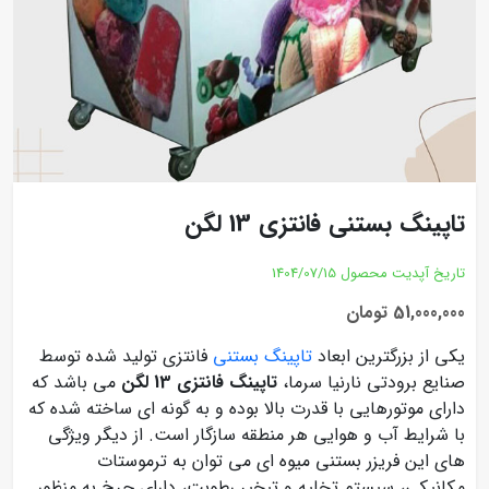
تاپینگ بستنی فانتزی 13 لگن
تاریخ آپدیت محصول
1404/07/15
51,000,000 تومان
یکی از بزرگترین ابعاد
تاپینگ بستنی
فانتزی تولید شده توسط
صنایع برودتی نارنیا سرما،
تاپینگ فانتزی 13 لگن
می باشد که
دارای موتورهایی با قدرت بالا بوده و به گونه ای ساخته شده که
با شرایط آب و هوایی هر منطقه سازگار است. از دیگر ویژگی
های این فریزر بستنی میوه ای می توان به ترموستات
مکانیکی، سیستم تخلیه و تبخیر رطوبت، دارای چرخ به منظور