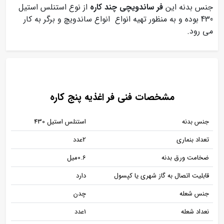
جنس بدنه این
فر ساندویچی چند کاره
از نوع استنلس استیل
430 بوده و به منظور تهیه انواع انواع ساندویچ و برگر به کار
می رود.
مشخصات فنی فر اغذیه پنج کاره
جنس بدنه
استنلس استیل 430
تعداد بنماری
2عدد
ضخامت ورق بدنه
0.6میل
قابلیت اتصال به گاز شهری یا کپسول
دارد
جنس شعله
چدن
نعداد شعله
1عدد