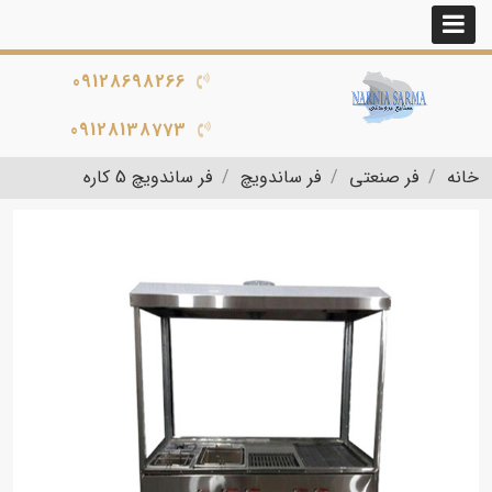
09128698266
09128138773
خانه
فر صنعتی
فر ساندویچ
فر ساندویچ 5 کاره