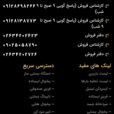
کارشناس فروش (پاسخ گویی 9 صبح تا 9
09128698266
شب)
کارشناس فروش (پاسخ گویی 9 صبح تا
09128138773
9 شب)
دفتر فروش
02634202423
کارشناس فروش
09025058790
دفتر فروش
02634202726
لینک های مفید
دسترسی سریع
لیست باربری
دستگاه بستنی ساز
لیست تخلیه بارها
یخچال ایستاده
آبسردکن استیل
فریزر صندوقی
فریزر ایستاده
تاپینگ بستنی
سردخانه جسد
یخچال هتلی
یخچال بستنی
شیر سرد کن