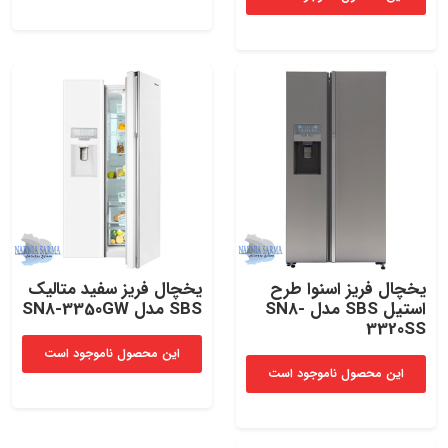
یخچال فریز اسنوا طرح
یخچال فریز سفید متالیک
استیل SBS مدل SN8-
SBS مدل SN8-3350GW
3320SS
این محصول ناموجود است
این محصول ناموجود است