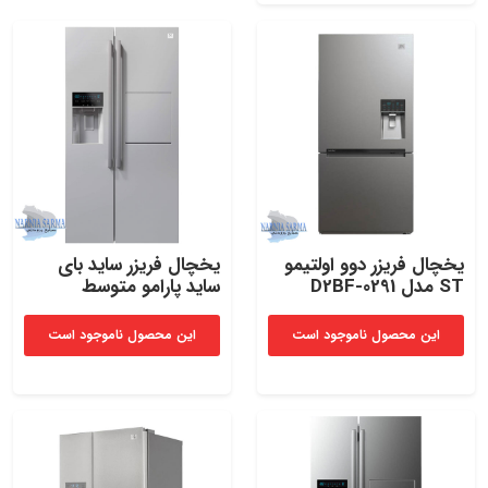
یخچال‌ فریزر دوو اولتیمو
یخچال‌ فریزر ساید بای‌
ST مدل D2BF-0291​
ساید پارامو متوسط
این محصول ناموجود است
این محصول ناموجود است