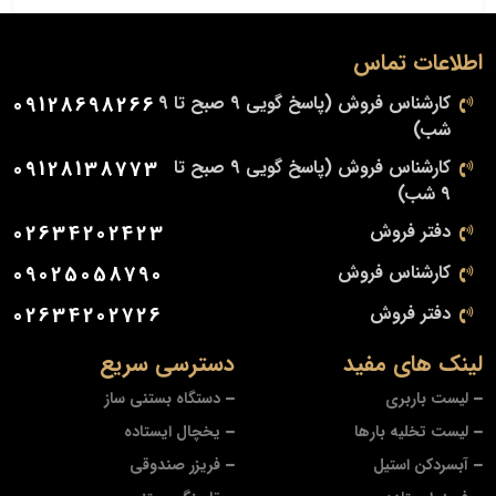
اطلاعات تماس
کارشناس فروش (پاسخ گویی 9 صبح تا 9
09128698266
شب)
کارشناس فروش (پاسخ گویی 9 صبح تا
09128138773
9 شب)
دفتر فروش
02634202423
کارشناس فروش
09025058790
دفتر فروش
02634202726
لینک های مفید
دسترسی سریع
لیست باربری
دستگاه بستنی ساز
لیست تخلیه بارها
یخچال ایستاده
آبسردکن استیل
فریزر صندوقی