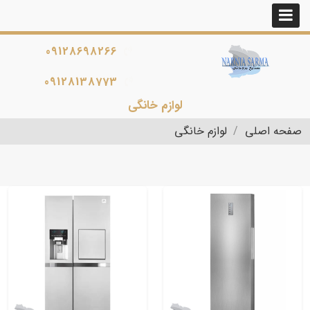
09128698266
09128138773
لوازم خانگی
صفحه اصلی
لوازم خانگی